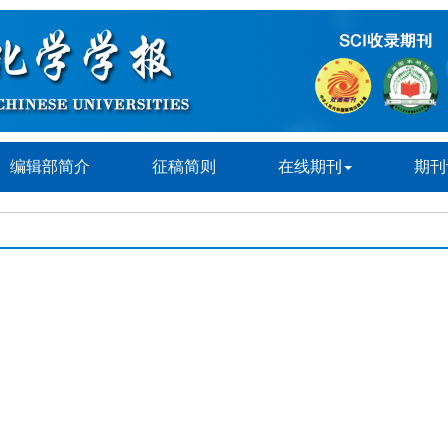
编辑部简介
征稿简则
在线期刊
期刊