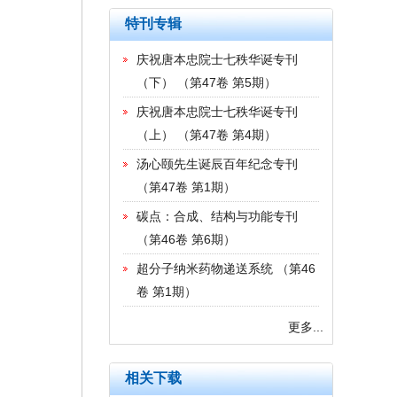
特刊专辑
庆祝唐本忠院士七秩华诞专刊
（下）
（
第47卷 第5期
）
庆祝唐本忠院士七秩华诞专刊
（上）
（
第47卷 第4期
）
汤心颐先生诞辰百年纪念专刊
（
第47卷 第1期
）
碳点：合成、结构与功能专刊
（
第46卷 第6期
）
超分子纳米药物递送系统
（
第46
卷 第1期
）
更多...
相关下载