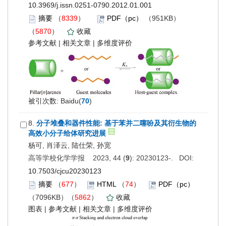
10.3969/j.issn.0251-0790.2012.01.001
摘要
（
8339
）
PDF（pc）
（951KB）
（
5870
）
收藏
参考文献
|
相关文章
|
多维度评价
被引次数: Baidu(
70
)
8.
分子堆叠和器件性能: 基于苯并二噻吩及其衍生物的
高效小分子给体研究进展
杨可, 肖泽云, 陆仕荣, 孙宽
高等学校化学学报 2023, 44 (
9
): 20230123-. DOI:
10.7503/cjcu20230123
摘要
（
677
）
HTML
（
74
）
PDF（pc）
（7096KB）（
5862
）
收藏
图表
|
参考文献
|
相关文章
|
多维度评价