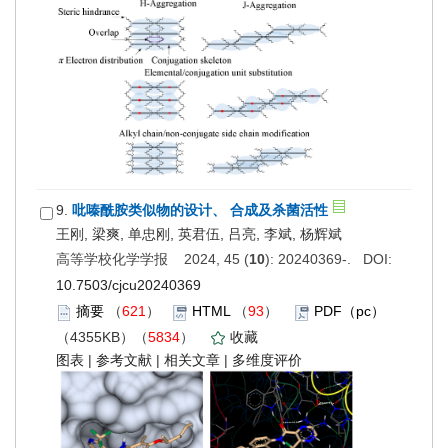
9.
吡嗪酰胺类似物的设计、 合成及杀菌活性
王刚, 梁爽, 单忠刚, 英君伍, 吕亮, 李斌, 杨辉斌
高等学校化学学报 2024, 45 (
10
): 20240369-. DOI:
10.7503/cjcu20240369
摘要
（
621
）
HTML
（
93
）
PDF（pc）
（4355KB）（
5834
）
收藏
图表
|
参考文献
|
相关文章
|
多维度评价