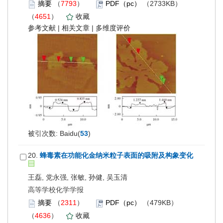
摘要
（
7793
）
PDF（pc）
（2733KB）
（
4651
）
收藏
参考文献
|
相关文章
|
多维度评价
被引次数: Baidu(
53
)
20.
蜂毒素在功能化金纳米粒子表面的吸附及构象变化
王磊, 党永强, 张敏, 孙健, 吴玉清
高等学校化学学报
摘要
（
2311
）
PDF（pc）
（479KB）
（
4636
）
收藏