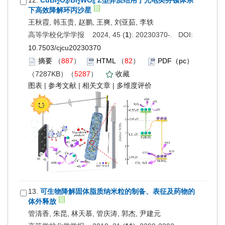
12.
CuBi
O
/Bi
WO
Z型异质结用于光电类芬顿体系
2
4
2
6
下高效降解环丙沙星
王秋霞, 韩玉贵, 赵鹏, 王爽, 刘亚茹, 李轶
高等学校化学学报 2024, 45 (
1
): 20230370-. DOI:
10.7503/cjcu20230370
摘要
（
887
）
HTML
（
82
）
PDF（pc）
（7287KB）（
5287
）
收藏
图表
|
参考文献
|
相关文章
|
多维度评价
13.
可生物降解固体脂质纳米粒的制备、表征及药物的
体外释放
管清香, 朱昆, 林天慕, 管庆涛, 郭杰, 尹建元