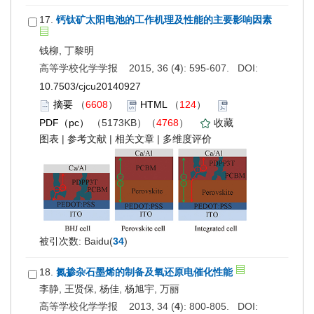
17.
钙钛矿太阳电池的工作机理及性能的主要影响因素
钱柳, 丁黎明
高等学校化学学报 2015, 36 (
4
): 595-607. DOI:
10.7503/cjcu20140927
摘要
（
6608
）
HTML
（
124
）
PDF（pc）
（5173KB）（
4768
）
收藏
图表
|
参考文献
|
相关文章
|
多维度评价
被引次数: Baidu(
34
)
18.
氮掺杂石墨烯的制备及氧还原电催化性能
李静, 王贤保, 杨佳, 杨旭宇, 万丽
高等学校化学学报 2013, 34 (
4
): 800-805. DOI: