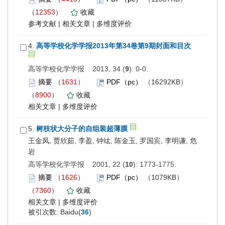
（
12353
）
收藏
参考文献
|
相关文章
|
多维度评价
4.
高等学校化学学报2013年第34卷第9期封面和目次
高等学校化学学报 2013, 34 (
9
): 0-0.
摘要
（
1631
）
PDF（pc）
（16292KB）
（
8900
）
收藏
相关文章
|
多维度评价
5.
树枝状大分子的自组装超薄膜
王金凤, 贾欣茹, 李盈, 钟竑, 陈金玉, 罗国宾, 李明谦, 危
岩
高等学校化学学报 2001, 22 (
10
): 1773-1775.
摘要
（
1626
）
PDF（pc）
（1079KB）
（
7360
）
收藏
相关文章
|
多维度评价
被引次数: Baidu(
36
)