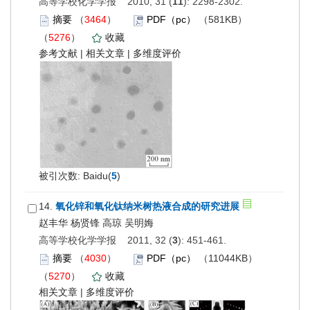
高等学校化学学报 2010, 31 (
11
): 2298-2302.
摘要
（
3464
）
PDF（pc）
（581KB）
（
5276
）
收藏
参考文献
|
相关文章
|
多维度评价
被引次数: Baidu(
5
)
14.
氧化锌和氧化钛纳米树热液合成的研究进展
赵丰华 杨贤锋 高琼 吴明娒
高等学校化学学报 2011, 32 (
3
): 451-461.
摘要
（
4030
）
PDF（pc）
（11044KB）
（
5270
）
收藏
相关文章
|
多维度评价