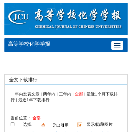
高等学校化学学报
Toggle
navigat
全文下载排行
一年内发表文章
|
两年内
|
三年内
|
全部
|
最近1个月下载排
行
|
最近1年下载排行
当前位置：
全部
选择:
显示/隐藏图片
导出引用