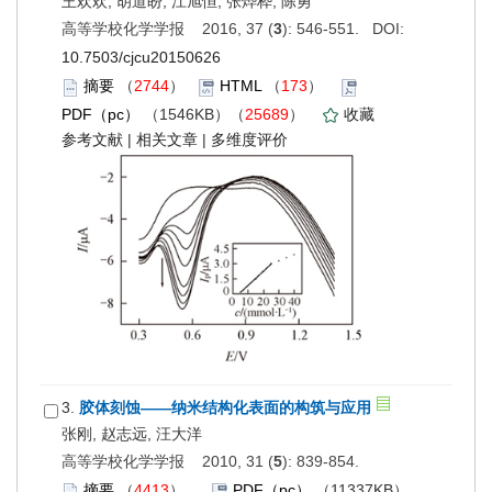
王欢欢, 胡道盼, 江旭恒, 张烨桦, 陈勇
高等学校化学学报 2016, 37 (
3
): 546-551. DOI:
10.7503/cjcu20150626
摘要
（
2744
）
HTML
（
173
）
PDF（pc）
（1546KB）（
25689
）
收藏
参考文献
|
相关文章
|
多维度评价
3.
胶体刻蚀——纳米结构化表面的构筑与应用
张刚, 赵志远, 汪大洋
高等学校化学学报 2010, 31 (
5
): 839-854.
摘要
（
4413
）
PDF（pc）
（11337KB）