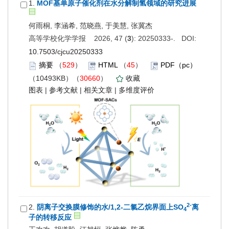
1.
MOF基单原子催化剂在水分解制氢领域的研究进展
何雨桐, 李涵希, 范晓燕, 于美慧, 张冀杰
高等学校化学学报 2026, 47 (
3
): 20250333-. DOI:
10.7503/cjcu20250333
摘要
（
529
）
HTML
（
45
）
PDF（pc）
（10493KB）（
30660
）
收藏
图表
|
参考文献
|
相关文章
|
多维度评价
2-
2.
阴离子交换膜修饰的水/1,2-二氯乙烷界面上SO
离
4
子的转移反应