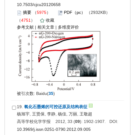
10.7503/cjcu20120658
摘要
（
5975
）
PDF（pc）
（2932KB）
（
4751
）
收藏
参考文献
|
相关文章
|
多维度评价
被引次数: Baidu(
35
)
19.
氧化石墨烯的可控还原及结构表征
杨旭宇, 王贤保, 李静, 杨佳, 万丽, 王敬超
高等学校化学学报 2012, 33 (
09
): 1902-1907. DOI:
10.3969/j.issn.0251-0790.2012.09.005