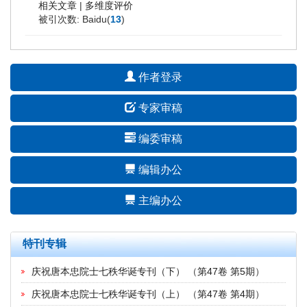
相关文章
|
多维度评价
被引次数: Baidu(
13
)
作者登录
专家审稿
编委审稿
编辑办公
主编办公
特刊专辑
庆祝唐本忠院士七秩华诞专刊（下）
（
第47卷 第5期
）
庆祝唐本忠院士七秩华诞专刊（上）
（
第47卷 第4期
）