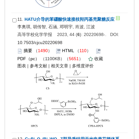
11.
HATU介导的苯硼酸快速接枝羟丙基壳聚糖反应
李奥琪, 胡传智, 石涵, 邓明宇, 肖波, 江波
高等学校化学学报 2023, 44 (
6
): 20220698-. DOI:
10.7503/cjcu20220698
摘要
（
1490
）
HTML
（
110
）
PDF（pc）
（1100KB）（
5651
）
收藏
图表
|
参考文献
|
相关文章
|
多维度评价