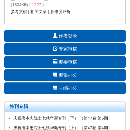
(1604KB) (
1227
)
参考文献
|
相关文章
|
多维度评价
作者登录
专家审稿
编委审稿
编辑办公
主编办公
特刊专辑
庆祝唐本忠院士七秩华诞专刊（下）
（
第47卷 第5期
）
庆祝唐本忠院士七秩华诞专刊（上）
（
第47卷 第4期
）