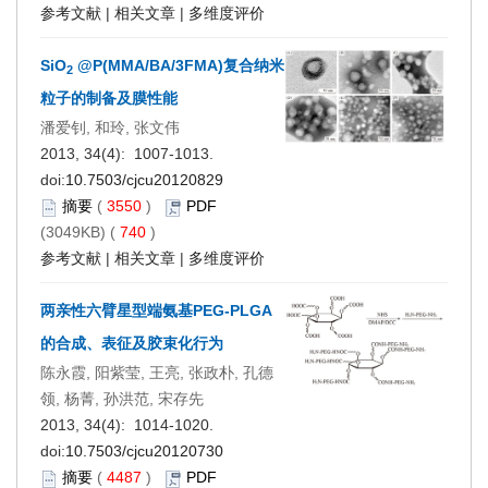
参考文献
|
相关文章
|
多维度评价
SiO
@P(MMA/BA/3FMA)复合纳米
2
粒子的制备及膜性能
潘爱钊, 和玲, 张文伟
2013, 34(4): 1007-1013.
doi:
10.7503/cjcu20120829
摘要
(
3550
)
PDF
(3049KB) (
740
)
参考文献
|
相关文章
|
多维度评价
两亲性六臂星型端氨基PEG-PLGA
的合成、表征及胶束化行为
陈永霞, 阳紫莹, 王亮, 张政朴, 孔德
领, 杨菁, 孙洪范, 宋存先
2013, 34(4): 1014-1020.
doi:
10.7503/cjcu20120730
摘要
(
4487
)
PDF