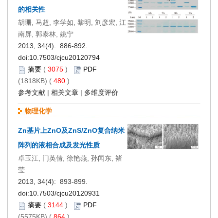
的相关性
胡珊, 马超, 李学如, 黎明, 刘彦宏, 江
南屏, 郭泰林, 姚宁
2013, 34(4): 886-892.
doi:
10.7503/cjcu20120794
摘要
(
3075
)
PDF
(1818KB) (
480
)
参考文献
|
相关文章
|
多维度评价
物理化学
Zn基片上ZnO及ZnS/ZnO复合纳米
阵列的液相合成及发光性质
卓玉江, 门英倩, 徐艳燕, 孙闻东, 褚
莹
2013, 34(4): 893-899.
doi:
10.7503/cjcu20120931
摘要
(
3144
)
PDF
(5575KB) (
864
)