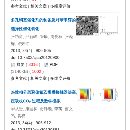
参考文献
|
相关文章
|
多维度评价
多孔铜基催化剂的制备及对苯甲醇的
选择性催化氧化
张功尚, 邢新峰, 管瑜, 周爱秋, 张晓
梅, 许效红
2013, 34(4): 900-905.
doi:
10.7503/cjcu20120900
摘要
(
3316
)
PDF
(3140KB) (
1002
)
参考文献
|
相关文章
|
多维度评价
热致相分离聚偏氟乙烯膜接触器法高
压吸收CO
过程及数学模拟
2
华从贵, 康国栋, 贾静璇, 李萌, 曹义
鸣, 袁权
2013, 34(4): 906-912.
doi:
10.7503/cjcu20120881