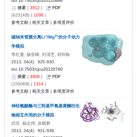
doi:
10.7503/cjcu20120864
摘要
(
3912
)
PDF
(6231KB) (
1098
)
参考文献
|
相关文章
|
多维度评价
+
2+
碳纳米管膜分离Li
/Mg
的分子动力
学模拟
李红曼, 杨登峰, 刘清芝, 胡仰栋
2013, 34(4): 925-930.
doi:
10.7503/cjcu20120760
摘要
(
4908
)
PDF
(1550KB) (
1314
)
参考文献
|
相关文章
|
多维度评价
神经氨酸酶与三羟基甲氧基黄酮衍生
物相互作用的分子模拟
武菲, 杨志伟, 袁晓辉
2013, 34(4): 931-938.