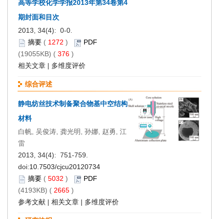
高等学校化学学报2013年第34卷第4
期封面和目次
2013, 34(4): 0-0.
摘要
(
1272
)
PDF
(19055KB) (
376
)
相关文章
|
多维度评价
综合评述
静电纺丝技术制备聚合物基中空结构
材料
白帆, 吴俊涛, 龚光明, 孙娜, 赵勇, 江
雷
2013, 34(4): 751-759.
doi:
10.7503/cjcu20120734
摘要
(
5032
)
PDF
(4193KB) (
2665
)
参考文献
|
相关文章
|
多维度评价