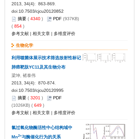
2013, 34(4): 863-869.
doi:
10.7503/cjcu20120852
摘要
(
4340
)
PDF
(937KB)
(
854
)
参考文献
|
相关文章
|
多维度评价
生物化学
利用噬菌体展示技术筛选放射性标记
肺癌靶肽YC11及其生物分布
梁坤, 褚泰伟
2013, 34(4): 870-874.
doi:
10.7503/cjcu20120995
摘要
(
3201
)
PDF
(1026KB) (
649
)
参考文献
|
相关文章
|
多维度评价
氯过氧化物酶活性中心结构域中
2+
Mn
与酶催化行为的关系