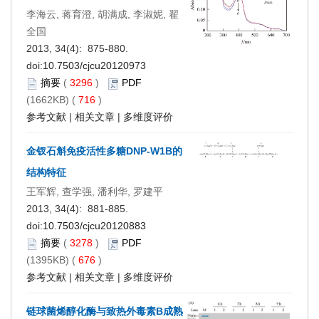
李海云, 蒋育澄, 胡满成, 李淑妮, 翟
全国
2013, 34(4): 875-880.
doi:
10.7503/cjcu20120973
摘要
(
3296
)
PDF
(1662KB) (
716
)
参考文献
|
相关文章
|
多维度评价
金钗石斛免疫活性多糖DNP-W1B的
结构特征
王军辉, 查学强, 潘利华, 罗建平
2013, 34(4): 881-885.
doi:
10.7503/cjcu20120883
摘要
(
3278
)
PDF
(1395KB) (
676
)
参考文献
|
相关文章
|
多维度评价
链球菌烯醇化酶与致热外毒素B成熟