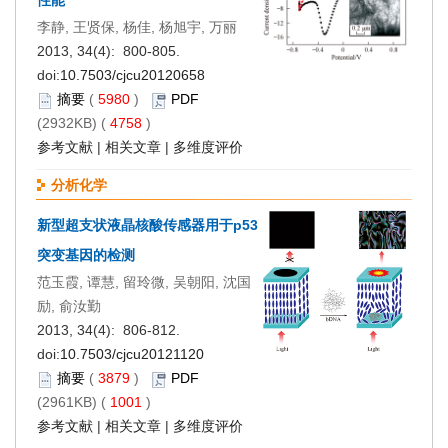
性能
李静, 王贤保, 杨佳, 杨旭宇, 万丽
2013, 34(4): 800-805.
doi:
10.7503/cjcu20120658
摘要
(
5980
)
PDF
(2932KB) (
4758
)
参考文献
|
相关文章
|
多维度评价
分析化学
新型超支状液晶核酸传感器用于p53
突变基因的检测
范玉霞, 谭慧, 留玲微, 吴朝阳, 沈国
励, 俞汝勤
2013, 34(4): 806-812.
doi:
10.7503/cjcu20121120
摘要
(
3879
)
PDF
(2961KB) (
1001
)
参考文献
|
相关文章
|
多维度评价