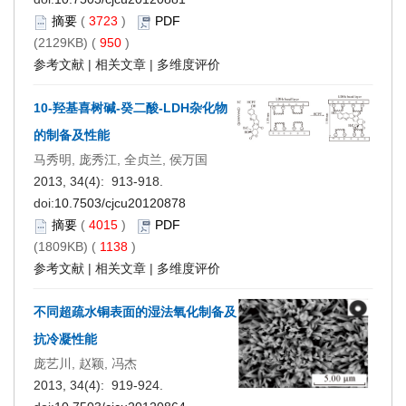
摘要
(
3723
)
PDF
(2129KB) (
950
)
参考文献
|
相关文章
|
多维度评价
10-羟基喜树碱-癸二酸-LDH杂化物
的制备及性能
马秀明, 庞秀江, 全贞兰, 侯万国
2013, 34(4): 913-918.
doi:
10.7503/cjcu20120878
摘要
(
4015
)
PDF
(1809KB) (
1138
)
参考文献
|
相关文章
|
多维度评价
不同超疏水铜表面的湿法氧化制备及
抗冷凝性能
庞艺川, 赵颖, 冯杰
2013, 34(4): 919-924.