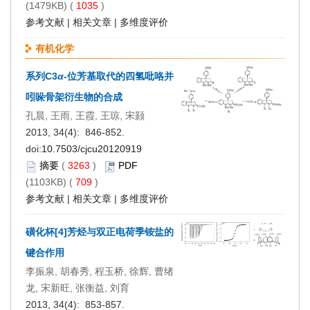
(1479KB) (
1035
)
参考文献
|
相关文章
|
多维度评价
有机化学
系列C3
α
-位芳基取代的四氢吡咯并
吲哚骨架衍生物的合成
孔晨, 王雨, 王霞, 王琼, 宋颢
2013, 34(4): 846-852.
doi:
10.7503/cjcu20120919
摘要
(
3263
)
PDF
(1103KB) (
709
)
参考文献
|
相关文章
|
多维度评价
磺化杯[4]芳烃与双正电荷季铵盐的
键合作用
李振泉, 胡春秀, 程玉桥, 徐辉, 曹绪
龙, 宋新旺, 张衡益, 刘育
2013, 34(4): 853-857.