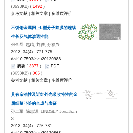
(3593KB) (
1492
)
参考文献
|
相关文章
|
多维度评价
不锈钢金属网上L型分子筛膜的连续
生长及气体渗透性能
张金磊, 赵晴, 刘佳, 孙福兴
2013, 34(4): 771-775.
doi:
10.7503/cjcu20120988
摘要
(
3377
)
PDF
(3653KB) (
905
)
参考文献
|
相关文章
|
多维度评价
具有亲油性及近红外光吸收特性的金
属细菌卟吩的合成与表征
孙二军, 陈志源, LINDSEY Jonathan
S.
2013, 34(4): 776-781.
doi:
10.7503/cjcu20120865