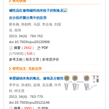
研究快报
碱性品红修饰磁性纳米粒子的制备及
在分枝杆菌分离中的应用
察冬梅, 韩朝晖, 马甜, 李步海, 刘国
诠, 祝伟
2013, 34(4): 760-762.
doi:
10.7503/cjcu20120906
摘要
(
2842
)
PDF
(1759KB) (
635
)
参考文献
|
相关文章
|
多维度评价
研究论文: 无机化学
单壁碳纳米角的氧化、修饰及分散性
李学全, 孙成钰, 赵倩, 吴志珊, 许丹
科, 钟文英
2013, 34(4): 763-770.
doi:
10.7503/cjcu20121146
摘要
(
3900
)
PDF