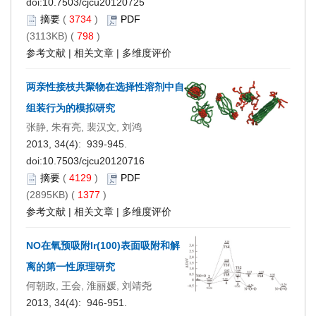
doi:
10.7503/cjcu20120725
摘要
(
3734
)
PDF
(3113KB) (
798
)
参考文献
|
相关文章
|
多维度评价
两亲性接枝共聚物在选择性溶剂中自
组装行为的模拟研究
张静, 朱有亮, 裴汉文, 刘鸿
2013, 34(4): 939-945.
doi:
10.7503/cjcu20120716
摘要
(
4129
)
PDF
(2895KB) (
1377
)
参考文献
|
相关文章
|
多维度评价
NO在氧预吸附Ir(100)表面吸附和解
离的第一性原理研究
何朝政, 王会, 淮丽媛, 刘靖尧
2013, 34(4): 946-951.