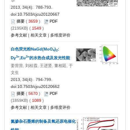
华
2013, 34(4): 788-793.
doi:
10.7503/cjcu20120667
摘要
(
3659
)
PDF
(2195KB) (
1549
)
参考文献
|
相关文章
|
多维度评价
白色荧光粉NaGd(MoO
)
:
4
2
3+
3+
Dy
,Eu
的水热合成及发光性能
姜营营, 刘桂霞, 王进贤, 董相廷, 于
文生
2013, 34(4): 794-799.
doi:
10.7503/cjcu20120662
摘要
(
5670
)
PDF
(1859KB) (
1089
)
参考文献
|
相关文章
|
多维度评价
氮掺杂石墨烯的制备及氧还原电催化