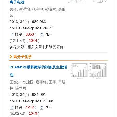
离子电池
吴锋, 谢潇怡, 张存中, 穆道斌, 吴伯
荣
2013, 34(4): 980-983.
doi:
10.7503/cjcu20120572
摘要
(
3058
)
PDF
(1218KB) (
1044
)
参考文献
|
相关文章
|
多维度评价
高分子化学
PLA/MSM缓释微球的制备及生物活
性
王鑫众, 刘建国, 唐宇锋, 王宇, 章培
标, 陈学思
2013, 34(4): 984-991.
doi:
10.7503/cjcu20121108
摘要
(
4242
)
PDF
(5102KB) (
1049
)