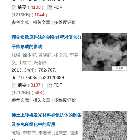
摘要
(
4103
)
PDF
(1216KB) (
1044
)
参考文献
|
相关文章
|
多维度评价
预先负载原料法的制备过程对复合分
子筛形成的影响
张强, 徐少军, 孟晓静, 杨文慧, 李春
义, 山红红, 杨朝合
2013, 34(4): 782-787.
doi:
10.7503/cjcu20120689
摘要
(
3137
)
PDF
(1712KB) (
583
)
参考文献
|
相关文章
|
多维度评价
稀土上转换发光材料标记抗体的制备
及在免疫组化中的应用
陈颖, 李菲菲, 李春光, 潘庆芝, 崔满