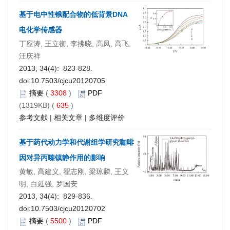
基于电中性锇配合物的低背景DNA
电化学传感器
丁应涛, 王立衡, 李拂晓, 高凤, 高飞,
汪庆祥
2013, 34(4): 823-828.
doi:
10.7503/cjcu20120705
摘要
(
3308
)
PDF
(1319KB) (
635
)
参考文献
|
相关文章
|
多维度评价
基于药代动力学和代谢组学研究咖啡
因对异丙嗪镇静作用的影响
黄敏, 高建义, 翟志刚, 梁琼麟, 王义
明, 白延强, 罗国安
2013, 34(4): 829-836.
doi:
10.7503/cjcu20120702
摘要
(
5500
)
PDF