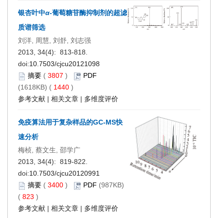
银杏叶中
α
-葡萄糖苷酶抑制剂的超滤
质谱筛选
刘洋, 周慧, 刘舒, 刘志强
2013, 34(4): 813-818.
doi:
10.7503/cjcu20121098
摘要
(
3807
)
PDF
(1618KB) (
1440
)
参考文献
|
相关文章
|
多维度评价
免疫算法用于复杂样品的GC-MS快
速分析
梅桢, 蔡文生, 邵学广
2013, 34(4): 819-822.
doi:
10.7503/cjcu20120991
摘要
(
3400
)
PDF
(987KB)
(
823
)
参考文献
|
相关文章
|
多维度评价