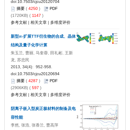
doi:
10.7503/cjcu20120704
摘要
(
4250
)
PDF
(1720KB) (
1147
)
参考文献
|
相关文章
|
多维度评价
新型
π
-扩展TTF衍生物的合成、晶体
结构及量子化学计算
朱玉兰, 曹丽, 马奎蓉, 田礼彬, 王新
龙, 苏忠民
2013, 34(4): 952-958.
doi:
10.7503/cjcu20120694
摘要
(
4287
)
PDF
(2906KB) (
597
)
参考文献
|
相关文章
|
多维度评价
阴离子嵌入型炭正极材料的制备及电
容性能
李然, 张浩, 张香兰, 曹高萍