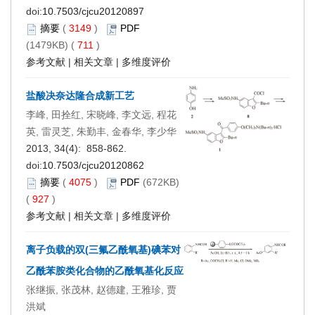
doi:
10.7503/cjcu20120897
摘要
(
3149
)
PDF
(1479KB) (
711
)
参考文献
|
相关文章
|
多维度评价
盐酸决奈达隆合成新工艺
李峰, 田拴红, 宋晓峰, 李文远, 程花
英, 雷灵芝, 朱勤丰, 金春华, 李少华
2013, 34(4): 858-862.
doi:
10.7503/cjcu20120862
摘要
(
4075
)
PDF
(672KB)
(
927
)
参考文献
|
相关文章
|
多维度评价
离子负载的双(三氟乙酰氧基)碘苯对
乙酰苯胺类化合物的乙酰氧基化反应
张继振, 张茂林, 赵德建, 王雅珍, 贾
洪斌