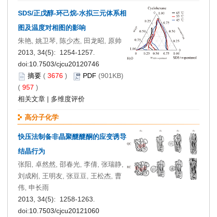
SDS/正戊醇-环己烷-水拟三元体系相
图及温度对相图的影响
朱艳, 姚卫琴, 陈少杰, 田龙昭, 原帅
2013, 34(5): 1254-1257.
doi:
10.7503/cjcu20120746
摘要
(
3676
)
PDF
(901KB)
(
957
)
相关文章
|
多维度评价
高分子化学
快压法制备非晶聚醚醚酮的应变诱导
结晶行为
张阳, 卓然然, 邵春光, 李倩, 张瑞静,
刘成刚, 王明友, 张豆豆, 王松杰, 曹
伟, 申长雨
2013, 34(5): 1258-1263.
doi:
10.7503/cjcu20121060