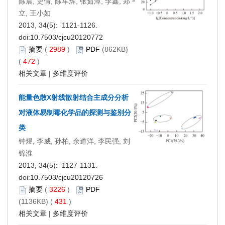
陈晨, 史倩, 陈军辉, 张茹潭, 李鑫, 郑
立, 王小如
2013, 34(5): 1121-1126.
doi:
10.7503/cjcu20120772
摘要
(
2989
)
PDF
(862KB)
(
472
)
相关文章
|
多维度评价
能量色散X射线散射结合主成分分析
对液体易制毒化学品的探测与鉴别分
类
钟煜, 李威, 孙柏, 余道洋, 李民强, 刘
锦淮
2013, 34(5): 1127-1131.
doi:
10.7503/cjcu20120726
摘要
(
3226
)
PDF
(1136KB) (
431
)
相关文章
|
多维度评价