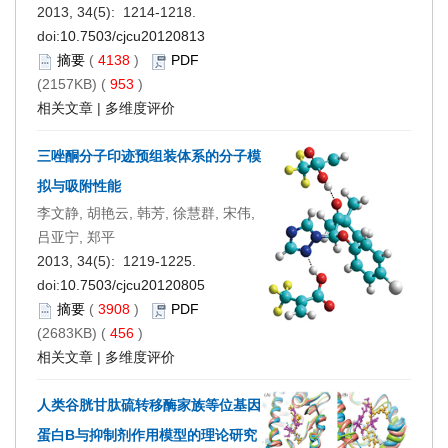
2013, 34(5): 1214-1218.
doi:
10.7503/cjcu20120813
摘要
(
4138
)
PDF
(2157KB) (
953
)
相关文章
|
多维度评价
三唑酮分子印迹预组装体系的分子模
拟与吸附性能
李文静, 胡艳云, 韩芳, 徐慧群, 宋伟,
吕亚宁, 郑平
2013, 34(5): 1219-1225.
doi:
10.7503/cjcu20120805
摘要
(
3908
)
PDF
(2683KB) (
456
)
相关文章
|
多维度评价
人类谷胱甘肽硫转移酶家族等位基因
蛋白B与抑制剂作用模型的理论研究