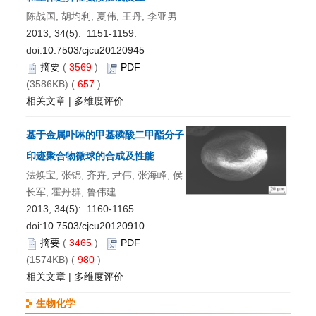
陈战国, 胡均利, 夏伟, 王丹, 李亚男
2013, 34(5): 1151-1159.
doi:
10.7503/cjcu20120945
摘要
(
3569
)
PDF
(3586KB) (
657
)
相关文章
|
多维度评价
基于金属卟啉的甲基磷酸二甲酯分子
印迹聚合物微球的合成及性能
法焕宝, 张锦, 齐卉, 尹伟, 张海峰, 侯
长军, 霍丹群, 鲁伟建
2013, 34(5): 1160-1165.
doi:
10.7503/cjcu20120910
摘要
(
3465
)
PDF
(1574KB) (
980
)
相关文章
|
多维度评价
生物化学