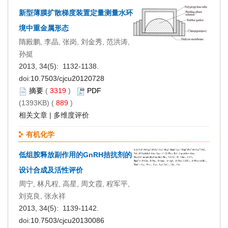
新型薄膜扩散梯度装置定量测量水环
境中重金属形态
隋殿鹏, 李晶, 张岗, 刘金秀, 范洪涛,
孙挺
2013, 34(5): 1132-1138.
doi:
10.7503/cjcu20120728
摘要
(
3319
)
PDF
(1393KB) (
889
)
相关文章
|
多维度评价
有机化学
低组胺释放副作用的GnRH拮抗剂的
设计合成及活性评价
周宁, 林凡程, 高星, 周文霞, 程军平,
刘克良, 张永祥
2013, 34(5): 1139-1142.
doi:
10.7503/cjcu20130086