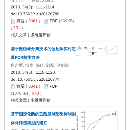
陈宁, 孙一, 越皓, 刘淑莹
2013, 34(5): 1111-1114.
doi:
10.7503/cjcu20120786
摘要
(
3081
)
PDF
(869KB)
(
651
)
相关文章
|
多维度评价
基于微磁珠分离技术的适配体实时定
量PCR检测方法
唐吉军, 徐华, 陈佳, 郭磊, 谢剑炜
2013, 34(5): 1115-1120.
doi:
10.7503/cjcu20120774
摘要
(
3341
)
PDF
(1378KB) (
978
)
相关文章
|
多维度评价
基于固定化酶的乙酰胆碱酯酶抑制剂
体外筛选模型的建立