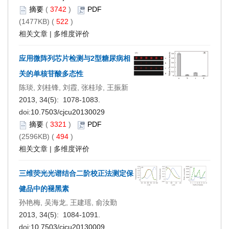
摘要
(
3742
)
PDF
(1477KB) (
522
)
相关文章
|
多维度评价
应用微阵列芯片检测与2型糖尿病相
关的单核苷酸多态性
陈琰, 刘桂锋, 刘霞, 张桂珍, 王振新
2013, 34(5): 1078-1083.
doi:
10.7503/cjcu20130029
摘要
(
3321
)
PDF
(2596KB) (
494
)
相关文章
|
多维度评价
三维荧光光谱结合二阶校正法测定保
健品中的褪黑素
孙艳梅, 吴海龙, 王建瑶, 俞汝勤
2013, 34(5): 1084-1091.
doi:
10.7503/cjcu20130009