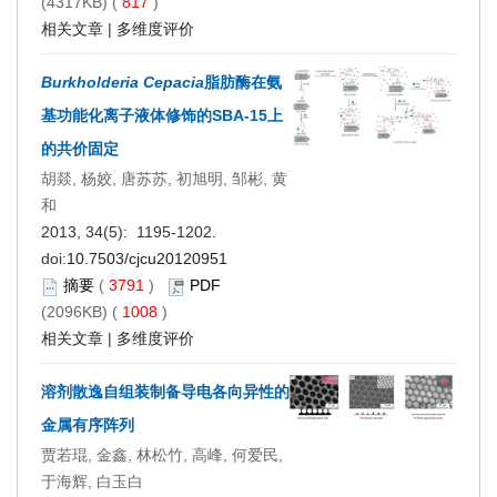
(4317KB) (
817
)
相关文章
|
多维度评价
Burkholderia Cepacia
脂肪酶在氨
基功能化离子液体修饰的SBA-15上
的共价固定
胡燚, 杨姣, 唐苏苏, 初旭明, 邹彬, 黄
和
2013, 34(5): 1195-1202.
doi:
10.7503/cjcu20120951
摘要
(
3791
)
PDF
(2096KB) (
1008
)
相关文章
|
多维度评价
溶剂散逸自组装制备导电各向异性的
金属有序阵列
贾若琨, 金鑫, 林松竹, 高峰, 何爱民,
于海辉, 白玉白