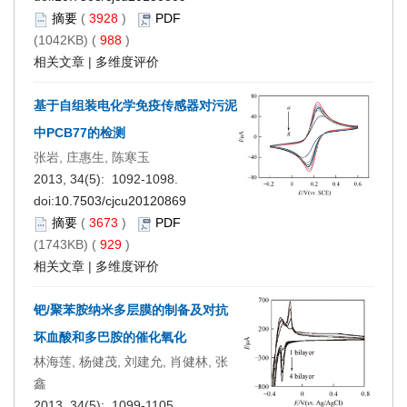
摘要
(
3928
)
PDF
(1042KB) (
988
)
相关文章
|
多维度评价
基于自组装电化学免疫传感器对污泥
中PCB77的检测
张岩, 庄惠生, 陈寒玉
2013, 34(5): 1092-1098.
doi:
10.7503/cjcu20120869
摘要
(
3673
)
PDF
(1743KB) (
929
)
相关文章
|
多维度评价
钯/聚苯胺纳米多层膜的制备及对抗
坏血酸和多巴胺的催化氧化
林海莲, 杨健茂, 刘建允, 肖健林, 张
鑫
2013, 34(5): 1099-1105.