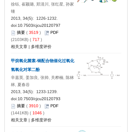
徐钰, 崔颖璐, 郑清川, 张红星, 孙家
锺
2013, 34(5): 1226-1232.
doi:
10.7503/cjcu20120797
摘要
(
3519
)
PDF
(2103KB) (
717
)
相关文章
|
多维度评价
甲烷氧化菌素-铜配合物催化过氧化
氢氧化对苯二酚
辛嘉英, 姜加良, 张帅, 关桦楠, 陈林
林, 夏春谷
2013, 34(5): 1233-1239.
doi:
10.7503/cjcu20120793
摘要
(
3910
)
PDF
(1441KB) (
1046
)
相关文章
|
多维度评价