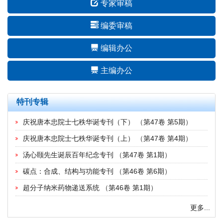
专家审稿
编委审稿
编辑办公
主编办公
特刊专辑
庆祝唐本忠院士七秩华诞专刊（下）
（
第47卷 第5期
）
庆祝唐本忠院士七秩华诞专刊（上）
（
第47卷 第4期
）
汤心颐先生诞辰百年纪念专刊
（
第47卷 第1期
）
碳点：合成、结构与功能专刊
（
第46卷 第6期
）
超分子纳米药物递送系统
（
第46卷 第1期
）
更多...