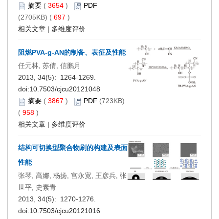
摘要
(
3654
)
PDF
(2705KB) (
697
)
相关文章
|
多维度评价
阻燃PVA-g-AN的制备、表征及性能
任元林, 苏倩, 信鹏月
2013, 34(5): 1264-1269.
doi:
10.7503/cjcu20121048
摘要
(
3867
)
PDF
(723KB)
(
958
)
相关文章
|
多维度评价
结构可切换型聚合物刷的构建及表面
性能
张琴, 高娜, 杨扬, 宫永宽, 王彦兵, 张
世平, 史素青
2013, 34(5): 1270-1276.
doi:
10.7503/cjcu20121016