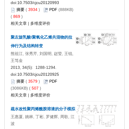
doi:
10.7503/cjcu20120993
摘要
(
3934
)
PDF
(888KB)
(
869
)
相关文章
|
多维度评价
聚左旋乳酸/聚氧化乙烯共混物的拉
伸行为及结构转变
熊祖江, 张秀芹, 刘国明, 赵莹, 王锐,
王笃金
2013, 34(5): 1288-1294.
doi:
10.7503/cjcu20120925
摘要
(
3579
)
PDF
(3086KB) (
507
)
相关文章
|
多维度评价
疏水改性聚丙烯酰胺溶液的分子模拟
王惠厦, 姚林, 丁彬, 罗健辉, 周歌, 江
波