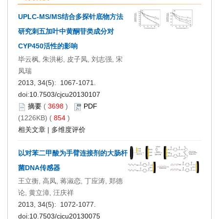
UPLC-MS/MS结合多探针底物方法
研究刺五加叶中黄酮苷类成分对
CYP450活性的影响
毕云枫, 朱洪彬, 皮子凤, 刘志强, 宋
凤瑞
2013, 34(5): 1067-1071.
doi:
10.7503/cjcu20130107
摘要
(
3698
)
PDF
(1226KB) (
854
)
相关文章
|
多维度评价
以对苯二甲酸为手臂连接剂的大肠杆
菌DNA传感器
王立衡, 高凤, 蒋淑恋, 丁应涛, 郑德
论, 黄立漳, 汪庆祥
2013, 34(5): 1072-1077.
doi:
10.7503/cjcu20130075