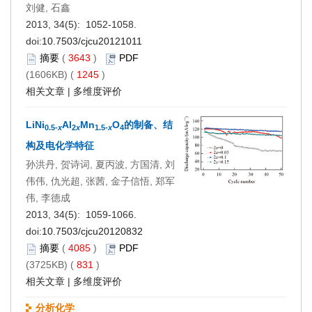
刘健, 石鑫
2013, 34(5): 1052-1058.
doi:
10.7503/cjcu20121011
摘要
(
3643
)
PDF
(1606KB) (
1245
)
相关文章
|
多维度评价
LiNi
Al
Mn
O
的制备、结
0.5-
x
2
x
1.5-
x
4
构及电化学特征
孙洪丹, 贺诗词, 夏丙波, 方国清, 刘
伟伟, 仇光超, 张茜, 金子信悟, 郑军
伟, 李德成
2013, 34(5): 1059-1066.
doi:
10.7503/cjcu20120832
摘要
(
4085
)
PDF
(3725KB) (
831
)
相关文章
|
多维度评价
分析化学