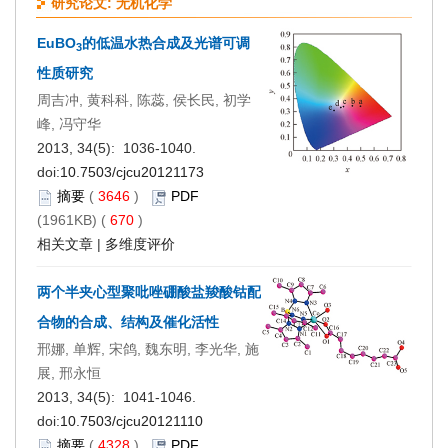
研究论文: 无机化学
EuBO
的低温水热合成及光谱可调
3
性质研究
周吉冲, 黄科科, 陈蕊, 侯长民, 初学
峰, 冯守华
2013, 34(5): 1036-1040.
doi:
10.7503/cjcu20121173
摘要
(
3646
)
PDF
(1961KB) (
670
)
相关文章
|
多维度评价
两个半夹心型聚吡唑硼酸盐羧酸钴配
合物的合成、结构及催化活性
邢娜, 单辉, 宋鸽, 魏东明, 李光华, 施
展, 邢永恒
2013, 34(5): 1041-1046.
doi:
10.7503/cjcu20121110
摘要
(
4328
)
PDF