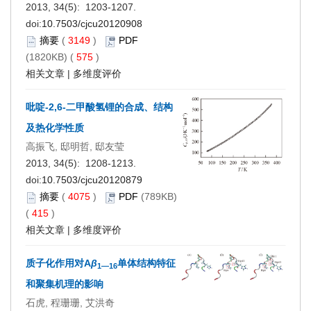
2013, 34(5): 1203-1207.
doi:
10.7503/cjcu20120908
摘要
(
3149
)
PDF
(1820KB) (
575
)
相关文章
|
多维度评价
吡啶-2,6-二甲酸氢锂的合成、结构
及热化学性质
高振飞, 邸明哲, 邸友莹
2013, 34(5): 1208-1213.
doi:
10.7503/cjcu20120879
摘要
(
4075
)
PDF
(789KB)
(
415
)
相关文章
|
多维度评价
质子化作用对A
β
单体结构特征
1—16
和聚集机理的影响
石虎, 程珊珊, 艾洪奇