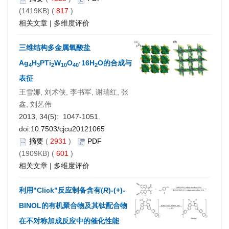
(1419KB) (
817
)
相关文章
|
多维度评价
三维结构多金属氧酸盐
Ag
H
PTi
W
O
·16H
O的合成与
4
3
2
10
40
2
表征
王雪娜, 刘术侠, 李书军, 谢瑞红, 张
鑫, 刘艺伟
2013, 34(5): 1047-1051.
doi:
10.7503/cjcu20121065
摘要
(
2931
)
PDF
(1909KB) (
601
)
相关文章
|
多维度评价
利用"Click"反应制备含有(
R
)-(+)-
BINOL的有机聚合物及其钛配合物
在不对称加成反应中的催化性能