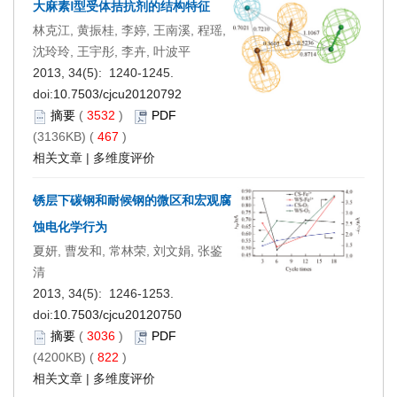
大麻素Ⅰ型受体拮抗剂的结构特征
林克江, 黄振桂, 李婷, 王南溪, 程瑶,
沈玲玲, 王宇彤, 李卉, 叶波平
2013, 34(5): 1240-1245.
doi:
10.7503/cjcu20120792
摘要
(
3532
)
PDF
(3136KB) (
467
)
相关文章
|
多维度评价
锈层下碳钢和耐候钢的微区和宏观腐
蚀电化学行为
夏妍, 曹发和, 常林荣, 刘文娟, 张鉴
清
2013, 34(5): 1246-1253.
doi:
10.7503/cjcu20120750
摘要
(
3036
)
PDF
(4200KB) (
822
)
相关文章
|
多维度评价