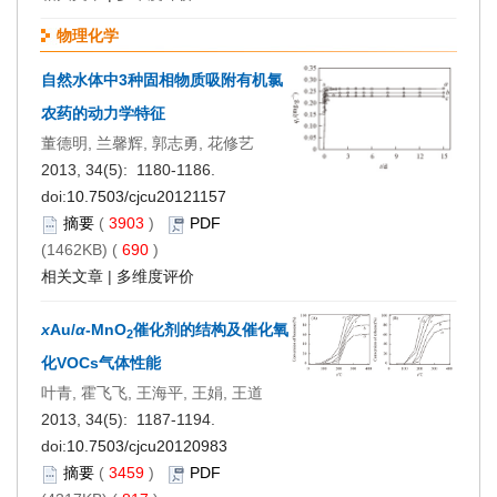
物理化学
自然水体中3种固相物质吸附有机氯
农药的动力学特征
董德明, 兰馨辉, 郭志勇, 花修艺
2013, 34(5): 1180-1186.
doi:
10.7503/cjcu20121157
摘要
(
3903
)
PDF
(1462KB) (
690
)
相关文章
|
多维度评价
x
Au/
α
-MnO
催化剂的结构及催化氧
2
化VOCs气体性能
叶青, 霍飞飞, 王海平, 王娟, 王道
2013, 34(5): 1187-1194.
doi:
10.7503/cjcu20120983
摘要
(
3459
)
PDF