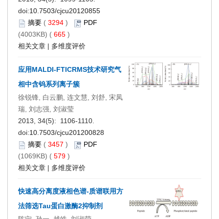
doi:
10.7503/cjcu20120855
摘要
(
3294
)
PDF
(4003KB) (
665
)
相关文章
|
多维度评价
应用MALDI-FTICRMS技术研究气
相中含钨系列离子簇
徐锐锋, 白云鹏, 连文慧, 刘舒, 宋凤
瑞, 刘志强, 刘淑莹
2013, 34(5): 1106-1110.
doi:
10.7503/cjcu201200828
摘要
(
3457
)
PDF
(1069KB) (
579
)
相关文章
|
多维度评价
快速高分离度液相色谱-质谱联用方
法筛选Tau蛋白激酶2抑制剂