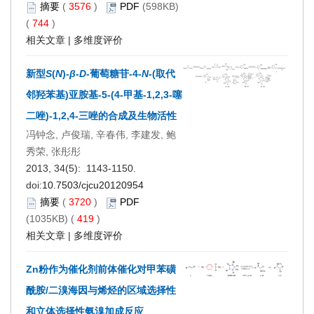
摘要
(
3576
)
PDF
(598KB)
(
744
)
相关文章
|
多维度评价
新型
S
(
N
)-
β
-
D
-葡萄糖苷-4-
N
-(取代
邻羟苯基)亚胺基-5-(4-甲基-1,2,3-噻
二唑)-1,2,4-三唑的合成及生物活性
冯钟念, 卢俊瑞, 辛春伟, 李建发, 鲍
秀荣, 张彤彤
2013, 34(5): 1143-1150.
doi:
10.7503/cjcu20120954
摘要
(
3720
)
PDF
(1035KB) (
419
)
相关文章
|
多维度评价
Zn粉作为催化剂前体催化对甲苯磺
酰胺/二溴海因与烯烃的区域选择性
和立体选择性氨溴加成反应