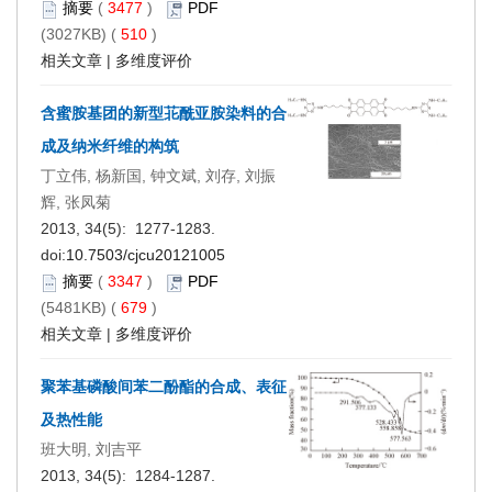
摘要
(
3477
)
PDF
(3027KB) (
510
)
相关文章
|
多维度评价
含蜜胺基团的新型苝酰亚胺染料的合
成及纳米纤维的构筑
丁立伟, 杨新国, 钟文斌, 刘存, 刘振
辉, 张凤菊
2013, 34(5): 1277-1283.
doi:
10.7503/cjcu20121005
摘要
(
3347
)
PDF
(5481KB) (
679
)
相关文章
|
多维度评价
聚苯基磷酸间苯二酚酯的合成、表征
及热性能
班大明, 刘吉平
2013, 34(5): 1284-1287.