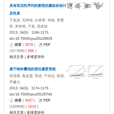
具有双活性序列的新型抗菌肽的设计
及性质
于岚岚, 毛烨炫, 白希希, 冉瑜, 李爱
荣, 朱艳艳, 于斐, 屈凌波
2013, 34(5): 1166-1173.
doi:
10.7503/cjcu20120929
摘要
(
3078
)
PDF
(3273KB) (
696
)
相关文章
|
多维度评价
基于纳米囊泡的原位凝胶系统
管清香, 鲁晶雯, 郭杰, 宁兆伦, 陈晨,
尹建元
2013, 34(5): 1174-1179.
doi:
10.7503/cjcu20120742
摘要
(
3437
)
PDF
(1099KB) (
1619
)
相关文章
|
多维度评价