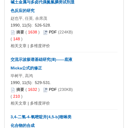
碱土金属与多卤代偶氮氯膦类试剂显
色反应的研究
赵也平, 任英, 余席茂
1990, 11(5): 526-528.
摘要
(
1638
)
PDF
(224KB)
(
148
)
相关文章
|
多维度评价
交流示波极谱基础研究(Ⅲ)——底液
Micka公式的修正
毕树平, 高鸿
1990, 11(5): 529-531.
摘要
(
1632
)
PDF
(230KB)
(
210
)
相关文章
|
多维度评价
3,4-二氢-4-氧嘧啶并[4,5-b]喹啉类
化合物的合成