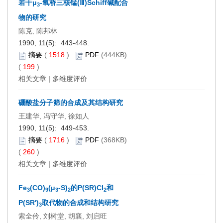
若干μ
-氧桥三核锰(Ⅲ)Schiff碱配合
3
物的研究
陈克, 陈邦林
1990, 11(5): 443-448.
摘要
(
1518
)
PDF
(444KB)
(
199
)
相关文章
|
多维度评价
硼酸盐分子筛的合成及其结构研究
王建华, 冯守华, 徐如人
1990, 11(5): 449-453.
摘要
(
1716
)
PDF
(368KB)
(
260
)
相关文章
|
多维度评价
Fe
(CO)
(μ
-S)
的P(SR)Cl
和
3
9
3
2
2
P(SR′)
取代物的合成和结构研究
3
索全伶, 刘树堂, 胡襄, 刘启旺