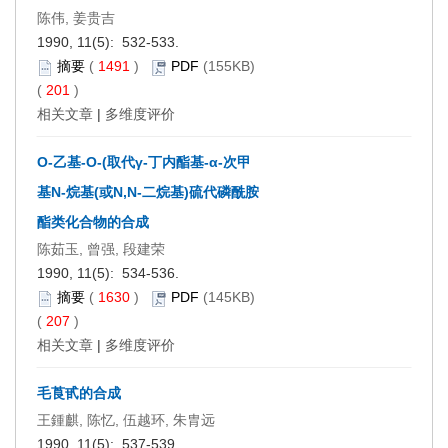
陈伟, 姜贵吉
1990, 11(5): 532-533.
摘要
(
1491
)
PDF
(155KB)
(
201
)
相关文章
|
多维度评价
O-乙基-O-(取代γ-丁内酯基-α-次甲
基N-烷基(或N,N-二烷基)硫代磷酰胺
酯类化合物的合成
陈茹玉, 曾强, 段建荣
1990, 11(5): 534-536.
摘要
(
1630
)
PDF
(145KB)
(
207
)
相关文章
|
多维度评价
毛莨甙的合成
王鍾麒, 陈忆, 伍越环, 朱胄远
1990, 11(5): 537-539.