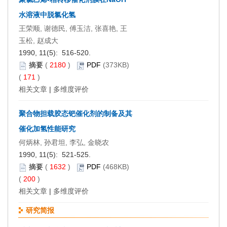
水溶液中脱氯化氢
王荣顺, 谢德民, 傅玉洁, 张喜艳, 王
玉松, 赵成大
1990, 11(5): 516-520.
摘要
(
2180
)
PDF
(373KB)
(
171
)
相关文章
|
多维度评价
聚合物担载胶态钯催化剂的制备及其
催化加氢性能研究
何炳林, 孙君坦, 李弘, 金晓农
1990, 11(5): 521-525.
摘要
(
1632
)
PDF
(468KB)
(
200
)
相关文章
|
多维度评价
研究简报