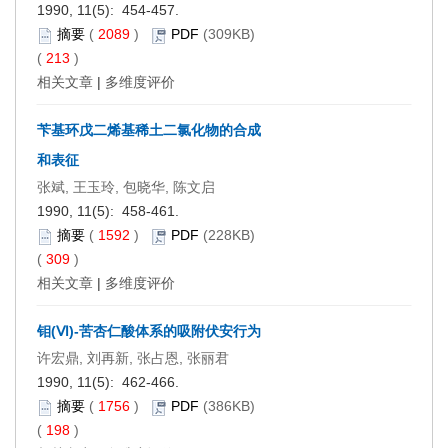
1990, 11(5): 454-457.
摘要
(
2089
)
PDF
(309KB)
(
213
)
相关文章
|
多维度评价
苄基环戊二烯基稀土二氯化物的合成
和表征
张斌, 王玉玲, 包晓华, 陈文启
1990, 11(5): 458-461.
摘要
(
1592
)
PDF
(228KB)
(
309
)
相关文章
|
多维度评价
钼(Ⅵ)-苦杏仁酸体系的吸附伏安行为
许宏鼎, 刘再新, 张占恩, 张丽君
1990, 11(5): 462-466.
摘要
(
1756
)
PDF
(386KB)
(
198
)