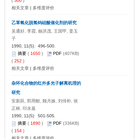
(
300
)
相关文章
|
多维度评价
乙苯氧化脱氢钨硅酸催化剂的研究
吴通好, 李霞, 杨洪茂, 王国甲, 姜玉
子
1990, 11(5): 496-500.
摘要
(
1650
)
PDF
(407KB)
(
252
)
相关文章
|
多维度评价
杂环化合物的红外多光子解离机理的
研究
安新跃, 郭用猷, 顾月姝, 刘传朴, 侯
正林, 印永嘉
1990, 11(5): 501-505.
摘要
(
1890
)
PDF
(336KB)
(
154
)
相关文章
|
多维度评价