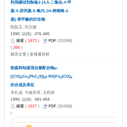
利用磷试剂制备2-[4,5-二氢化-4-甲
基-4-异丙基-5-氧代-1H-咪唑啉-2-
基]-苯甲酸的衍生物
陈茹玉, 刘立建
1990, 11(5): 476-480.
摘要
(
1872
)
PDF
(332KB)
(
266
)
相关文章
|
多维度评价
铁硫和钴碳混合簇配合物μ-
[(CO)
Co
PhC
S](μ-RS)Fe
(CO)
6
2
2
2
6
的合成及表征
宋礼成, 卡迪亚塔, 王积涛
1990, 11(5): 481-484.
摘要
(
1627
)
PDF
(303KB)
(