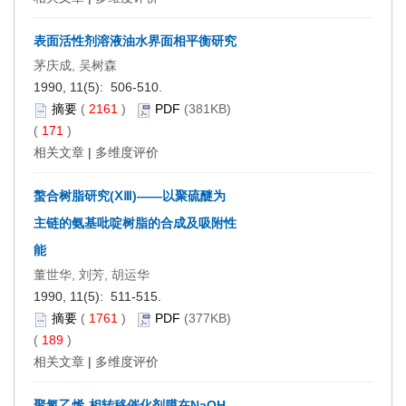
表面活性剂溶液油水界面相平衡研究
茅庆成, 吴树森
1990, 11(5): 506-510.
摘要
(
2161
)
PDF
(381KB)
(
171
)
相关文章
|
多维度评价
螯合树脂研究(ⅩⅢ)——以聚硫醚为
主链的氨基吡啶树脂的合成及吸附性
能
董世华, 刘芳, 胡运华
1990, 11(5): 511-515.
摘要
(
1761
)
PDF
(377KB)
(
189
)
相关文章
|
多维度评价
聚氯乙烯-相转移催化剂膜在NaOH