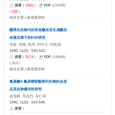
摘要
(
1941
)
PDF
(225KB)
(
186
)
相关文章
|
多维度评价
醌类化合物与抗坏血酸反应生成醌自
由基负离子的ESR研究
张发, 房槐, 陈伟, 刘中立, 刘有成
1990, 11(5): 540-542.
摘要
(
2574
)
PDF
(196KB)
(
313
)
相关文章
|
多维度评价
氨基酸5-氟尿嘧啶酯类衍生物的合成
及其抗肿瘤活性研究
赵儒林, 范昌烈, 卓仁禧
1990, 11(5): 543-545.
摘要
(