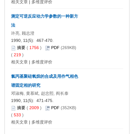
相关文章
|
多维度评价
测定可逆反应动力学参数的一种新方
法
许亮, 顾志澄
1990, 11(5): 467-470.
摘要
(
1756
)
PDF
(269KB)
(
219
)
相关文章
|
多维度评价
氯丙基聚硅氧烷的合成及用作气相色
谱固定相的研究
邓淑梅, 黄慕斌, 赵忠熙, 阎长泰
1990, 11(5): 471-475.
摘要
(
2009
)
PDF
(352KB)
(
533
)
相关文章
|
多维度评价