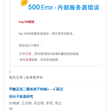
http500错误
http 500内部服务器错误，请与管理员联系。
请尝试以下操作：
·打开
主页
，然后查找指向您感兴趣信息的链接。
·单击
后退
链接，尝试其他链接。
)
相关文章
|
多维度评价
*
甲酸及其二聚体质子转移n→π
跃迁
的分子轨道研究
封继康, 王启明, 高志明, 李君, 李志
儒