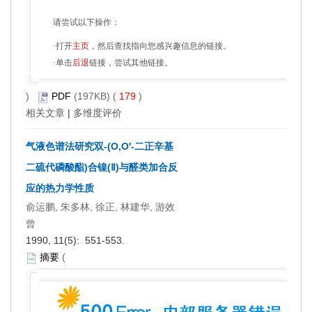
请尝试以下操作：
·打开
主页
，然后查找指向您感兴趣信息的链接。
·单击
后退
链接，尝试其他链接。
)
PDF
(197KB) (
179
)
相关文章
|
多维度评价
气液色谱法研究双-(O,O′-二正辛基
二硫代磷酸酯)合镍(Ⅱ)与醛类加合反
应的热力学性质
俞运鹏, 朱多林, 徐正, 林建华, 游效
曾
1990, 11(5): 551-553.
摘要
(