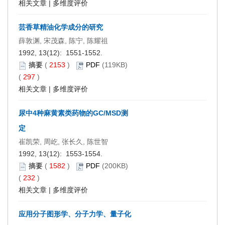
相关文章
|
多维度评价
芸香草精油化学成分的研究
薛敦渊, 宋茂森, 陈宁, 陈耀祖
1992, 13(12): 1551-1552.
摘要
(
2153
)
PDF
(119KB)
(
297
)
相关文章
|
多维度评价
尿中4种麻黄素类药物的GC/MSD测
定
崔凯荣, 周屹, 张长久, 陈世智
1992, 13(12): 1553-1554.
摘要
(
1582
)
PDF
(200KB)
(
232
)
相关文章
|
多维度评价
应用分子图形学、分子力学、量子化