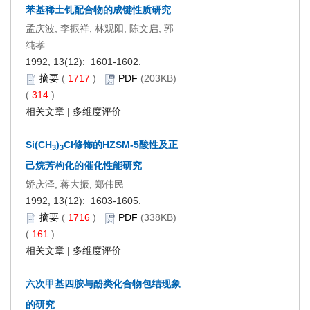
苯基稀土钆配合物的成键性质研究
孟庆波, 李振祥, 林观阳, 陈文启, 郭
纯孝
1992, 13(12): 1601-1602.
摘要
(
1717
)
PDF
(203KB)
(
314
)
相关文章
|
多维度评价
Si(CH
)
Cl修饰的HZSM-5酸性及正
3
3
己烷芳构化的催化性能研究
矫庆泽, 蒋大振, 郑伟民
1992, 13(12): 1603-1605.
摘要
(
1716
)
PDF
(338KB)
(
161
)
相关文章
|
多维度评价
六次甲基四胺与酚类化合物包结现象
的研究