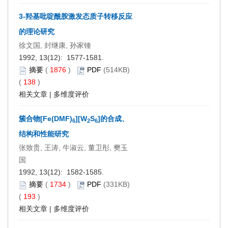
3-羟基吡啶酰胺激发态质子转移反应
的理论研究
徐文国, 封继康, 孙家锺
1992, 13(12): 1577-1581.
摘要
(
1876
)
PDF
(514KB)
(
138
)
相关文章
|
多维度评价
簇合物[Fe(DMF)
][W
S
]的合成、
6
2
6
结构和性能研究
张致贵, 王涛, 牛淑云, 董卫彤, 樊玉
国
1992, 13(12): 1582-1585.
摘要
(
1734
)
PDF
(331KB)
(
193
)
相关文章
|
多维度评价