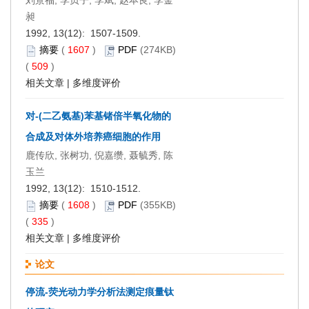
刘景福, 李贞子, 李斌, 赵本良, 李金
昶
1992, 13(12): 1507-1509.
摘要
(
1607
)
PDF
(274KB)
(
509
)
相关文章
|
多维度评价
对-(二乙氨基)苯基锗倍半氧化物的
合成及对体外培养癌细胞的作用
鹿传欣, 张树功, 倪嘉缵, 聂毓秀, 陈
玉兰
1992, 13(12): 1510-1512.
摘要
(
1608
)
PDF
(355KB)
(
335
)
相关文章
|
多维度评价
论文
停流-荧光动力学分析法测定痕量钛