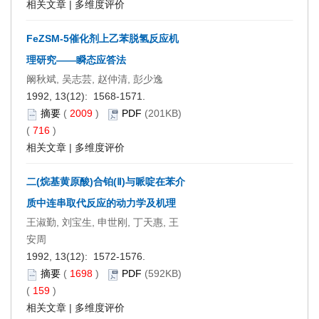
相关文章
|
多维度评价
FeZSM-5催化剂上乙苯脱氢反应机
理研究——瞬态应答法
阚秋斌, 吴志芸, 赵仲清, 彭少逸
1992, 13(12): 1568-1571.
摘要
(
2009
)
PDF
(201KB)
(
716
)
相关文章
|
多维度评价
二(烷基黄原酸)合铂(Ⅱ)与哌啶在苯介
质中连串取代反应的动力学及机理
王淑勤, 刘宝生, 申世刚, 丁天惠, 王
安周
1992, 13(12): 1572-1576.
摘要
(
1698
)
PDF
(592KB)
(
159
)
相关文章
|
多维度评价