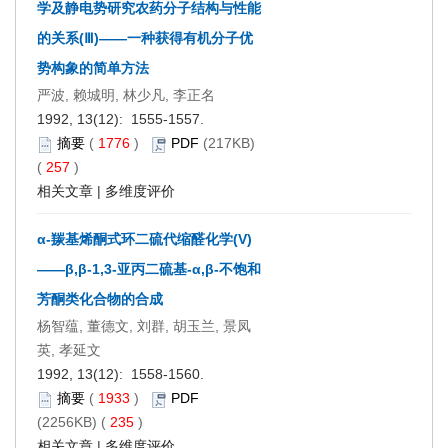
学及静电势研究农药分子结构与性能
的关系(Ⅲ)——一种获得有机分子优
势构象的简单方法
严波, 赖城明, 林少凡, 李正名
1992, 13(12): 1555-1557.
摘要
(
1776
)
PDF
(217KB)
(
257
)
相关文章
|
多维度评价
α-羰基烯酮式环二硫代缩醛化学(V)
——β,β-1,3-亚丙二硫基-α,β-不饱和
芳酮类化合物的合成
杨智蕴, 董德文, 刘群, 胡玉兰, 景凤
英, 孝延文
1992, 13(12): 1558-1560.
摘要
(
1933
)
PDF
(2256KB) (
235
)
相关文章
|
多维度评价