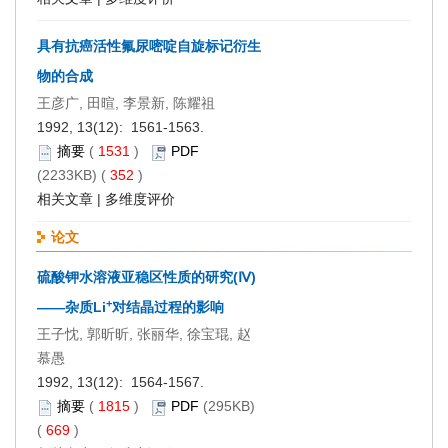
具有抗癌活性氟尿嘧啶自旋标记衍生
物的合成
王彦广, 田暄, 李景新, 陈耀祖
1992, 13(12): 1561-1563.
摘要
(
1531
)
PDF
(2233KB) (
352
)
相关文章
|
多维度评价
论文
硫酸钾水溶液亚稳区性质的研究(Ⅳ)
+
——杂质Li
对结晶过程的影响
王子忱, 郭昕昕, 张丽华, 徐宝琨, 赵
慕愚
1992, 13(12): 1564-1567.
摘要
(
1815
)
PDF
(295KB)
(
669
)