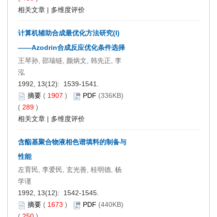
相关文章
|
多维度评价
计算机辅助合成最优化方法研究(I)
——Azodrin合成反应优化条件选择
王琴孙, 邵瑞链, 颜炳文, 韩先正, 李
泓
1992, 13(12): 1539-1541.
摘要
(
1907
)
PDF
(336KB)
(
289
)
相关文章
|
多维度评价
含酯基聚合物液相色谱填料的制备与
性能
左育民, 李爱民, 玄光善, 桂明德, 杨
学谨
1992, 13(12): 1542-1545.
摘要
(
1673
)
PDF
(440KB)
(
250
)