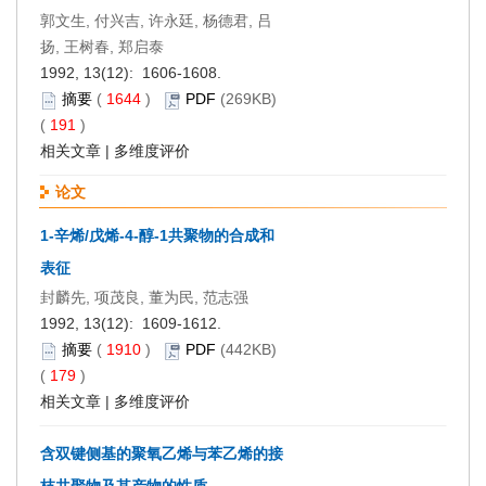
郭文生, 付兴吉, 许永廷, 杨德君, 吕
扬, 王树春, 郑启泰
1992, 13(12): 1606-1608.
摘要
(
1644
)
PDF
(269KB)
(
191
)
相关文章
|
多维度评价
论文
1-辛烯/戊烯-4-醇-1共聚物的合成和
表征
封麟先, 项茂良, 董为民, 范志强
1992, 13(12): 1609-1612.
摘要
(
1910
)
PDF
(442KB)
(
179
)
相关文章
|
多维度评价
含双键侧基的聚氧乙烯与苯乙烯的接