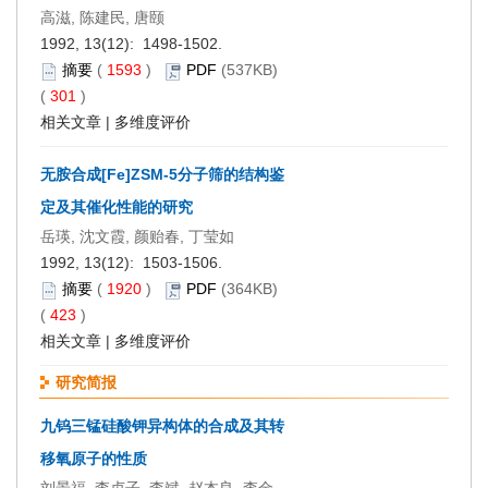
高滋, 陈建民, 唐颐
1992, 13(12): 1498-1502.
摘要
(
1593
)
PDF
(537KB)
(
301
)
相关文章
|
多维度评价
无胺合成[Fe]ZSM-5分子筛的结构鉴
定及其催化性能的研究
岳瑛, 沈文霞, 颜贻春, 丁莹如
1992, 13(12): 1503-1506.
摘要
(
1920
)
PDF
(364KB)
(
423
)
相关文章
|
多维度评价
研究简报
九钨三锰硅酸钾异构体的合成及其转
移氧原子的性质