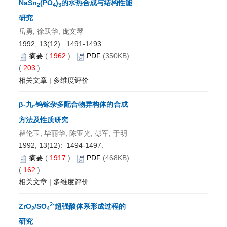
NaSn
(PO
)
的水热合成与结构性能
2
4
3
研究
岳勇, 徐跃华, 庞文琴
1992, 13(12): 1491-1493.
摘要
(
1962
)
PDF
(350KB)
(
203
)
相关文章
|
多维度评价
β-九-钨镓杂多配合物异构体的合成
方法及性质研究
瞿伦玉, 毕丽华, 陈亚光, 彭军, 于明
1992, 13(12): 1494-1497.
摘要
(
1917
)
PDF
(468KB)
(
162
)
相关文章
|
多维度评价
2-
ZrO
/SO
超强酸体系形成过程的
2
4
研究