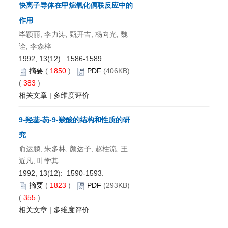
快离子导体在甲烷氧化偶联反应中的
作用
毕颖丽, 李力涛, 甄开吉, 杨向光, 魏
诠, 李森梓
1992, 13(12): 1586-1589.
摘要
(
1850
)
PDF
(406KB)
(
383
)
相关文章
|
多维度评价
9-羟基-芴-9-羧酸的结构和性质的研
究
俞运鹏, 朱多林, 颜达予, 赵柱流, 王
近凡, 叶学其
1992, 13(12): 1590-1593.
摘要
(
1823
)
PDF
(293KB)
(
355
)
相关文章
|
多维度评价