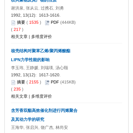
枝共聚物及其产物的性质
谢洪泉, 张从云, 过携石, 刘勇
1992, 13(12): 1613-1616.
摘要
(
1535
)
PDF
(444KB)
(
217
)
相关文章
|
多维度评价
核壳结构对聚苯乙烯/聚丙烯酸酯
LIPN力学性能的影响
李玉玮, 王静媛, 刘瑞瑛, 汤心颐
1992, 13(12): 1617-1620.
摘要
(
2155
)
PDF
(415KB)
(
235
)
相关文章
|
多维度评价
含芳香双酯高效催化剂进行丙烯聚合
及其动力学的研究
王海华, 张启兴, 饶广杰, 林尚安