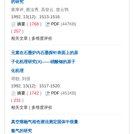
的研究
黄厚评, 蔡汝秀, 高登云, 曾云鹗
1992, 13(12): 1513-1516.
摘要
(
1768
)
PDF
(447KB)
(
257
)
相关文章
|
多维度评价
元素在石墨炉内石墨探针表面上的原
子化机理研究(X)——硝酸锶的原子
化机理
邓勃, 刘强
1992, 13(12): 1517-1520.
摘要
(
1742
)
PDF
(451KB)
(
231
)
相关文章
|
多维度评价
真空熔融气相色谱法测定固体中痕量
氩气的研究