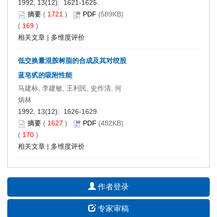
1992, 13(12): 1621-1625.
摘要
(
1721
)
PDF
(589KB)
(
169
)
相关文章
|
多维度评价
低交换量混胺树脂的合成及其对绞股
蓝皂甙的吸附性能
马建标, 李建敏, 王利民, 史作清, 何
炳林
1992, 13(12): 1626-1629.
摘要
(
1627
)
PDF
(482KB)
(
170
)
相关文章
|
多维度评价
作者登录
专家审稿