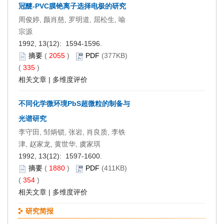
冠醚-PVC膜铯离子选择电极的研究
周俊婷, 颜肖慈, 罗明道, 屈松生, 喻
宗源
1992, 13(12): 1594-1596.
摘要
(
2055
)
PDF
(377KB)
(
335
)
相关文章
|
多维度评价
不同化学微环境PbS超微粒的制备与
光谱研究
李守田, 邹炳锁, 张岩, 肖良质, 李铁
津, 赵家龙, 黄世华, 虞家琪
1992, 13(12): 1597-1600.
摘要
(
1880
)
PDF
(411KB)
(
354
)
相关文章
|
多维度评价
研究简报