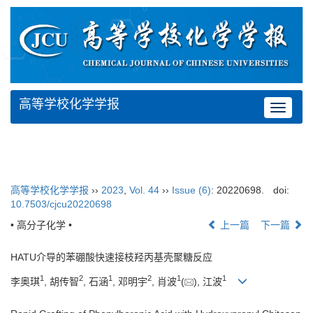
高等学校化学学报
Toggle
navigat
高等学校化学学报
››
2023
,
Vol. 44
››
Issue (6)
: 20220698.
doi:
10.7503/cjcu20220698
• 高分子化学 •
上一篇
下一篇
HATU介导的苯硼酸快速接枝羟丙基壳聚糖反应
1
2
1
2
1
1
李奥琪
, 胡传智
, 石涵
, 邓明宇
, 肖波
(
), 江波