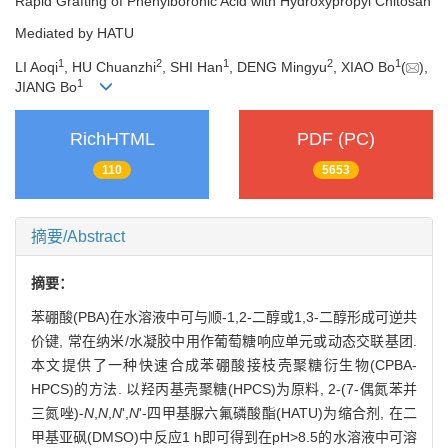
Rapid Grafting of Phenylboronic Acid with Hydroxypropyl Chitosan
Mediated by HATU
1
2
1
2
1
LI Aoqi
, HU Chuanzhi
, SHI Han
, DENG Mingyu
, XIAO Bo
(
),
1
JIANG Bo
RichHTML
PDF (PC)
110
5653
摘要/Abstract
摘要：
苯硼酸(PBA)在水溶液中可与顺-1,2-二醇或1,3-二醇形成可逆共
价键, 常在纳米/水凝胶中用作葡萄糖响应单元或动态交联基团.
本文提供了一种快速合成苯硼酸接枝壳聚糖衍生物(CPBA-
HPCS)的方法. 以羟丙基壳聚糖(HPCS)为原料, 2-(7-偶氮苯并
三氮唑)-
N
,
N
,
N
',
N
'-四甲基脲六氟磷酸酯(HATU)为缩合剂, 在二
甲基亚砜(DMSO)中反应1 h即可得到在pH>8.5的水溶液中可溶