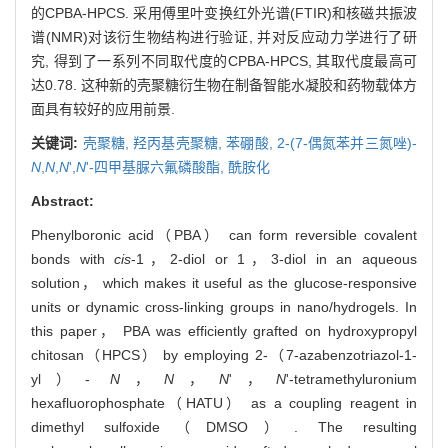
的CPBA-HPCS. 采用傅里叶变换红外光谱(FTIR)和核磁共振波
谱(NMR)对该衍生物结构进行验证, 并对反应动力学进行了研
究, 得到了一系列不同取代度的CPBA-HPCS, 其取代度最高可
达0.78. 这种新的壳聚糖衍生物在制备智能水凝胶和药物载体方
面具有较好的应用前景.
关键词:
壳聚糖,
羟丙基壳聚糖,
苯硼酸,
2-(7-偶氮苯并三氮唑)-
N
,
N
,
N
',
N
'-四甲基脲六氟磷酸酯,
酰胺化
Abstract:
Phenylboronic acid（PBA） can form reversible covalent
bonds with
cis
-1，2-diol or 1，3-diol in an aqueous
solution， which makes it useful as the glucose-responsive
units or dynamic cross-linking groups in nano/hydrogels. In
this paper， PBA was efficiently grafted on hydroxypropyl
chitosan（HPCS） by employing 2-（7-azabenzotriazol-1-
yl）-
N
，
N
，
N
'，
N
'-tetramethyluronium
hexafluorophosphate（HATU） as a coupling reagent in
dimethyl sulfoxide（DMSO）. The resulting