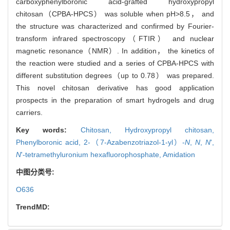
carboxyphenylboronic acid-grafted hydroxypropyl
chitosan（CPBA-HPCS） was soluble when pH>8.5， and
the structure was characterized and confirmed by Fourier-
transform infrared spectroscopy（FTIR） and nuclear
magnetic resonance（NMR）. In addition， the kinetics of
the reaction were studied and a series of CPBA-HPCS with
different substitution degrees（up to 0.78） was prepared.
This novel chitosan derivative has good application
prospects in the preparation of smart hydrogels and drug
carriers.
Key words:
Chitosan,
Hydroxypropyl chitosan,
Phenylboronic acid,
2-（7-Azabenzotriazol-1-yl）-
N
,
N
,
N
',
N
'-tetramethyluronium hexafluorophosphate,
Amidation
中图分类号:
O636
TrendMD: