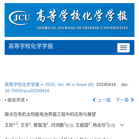
高等学校化学学报
Toggle
navigat
高等学校化学学报
››
2025
,
Vol. 46
››
Issue (6)
: 20240416.
doi:
10.7503/cjcu20240416
• 综合评述 •
上一篇
下一篇
碳点在有机太阳能电池界面工程中的应用与展望
1
,
2
1
1
1
2
3
王欣
, 王宇
, 穆富茂
, 闫翎鹏
(
), 王振国
, 杨永珍
(
)