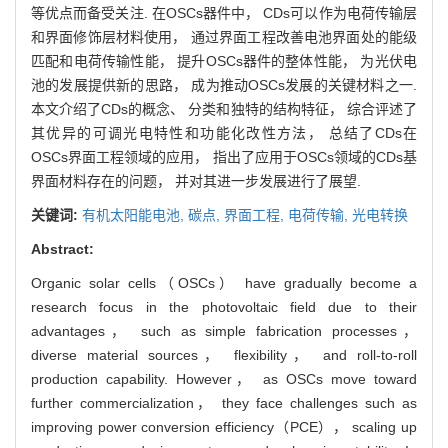
等优点而备受关注. 在OSCs器件中， CDs可以作为电荷传输层
和界面修饰层材料使用， 通过界面工程改善电池界面处的能级
匹配和电荷传输性能， 提升OSCs器件的整体性能， 为光伏电
池的发展提供新的思路， 成为推动OSCs发展的关键材料之一.
本文介绍了CDs的概念、 分类和独特的结构特征， 综合评述了
其优异的可调光电特性和功能化改性方法， 总结了CDs在
OSCs界面工程领域的应用， 指出了应用于OSCs领域的CDs基
界面材料存在的问题， 并对其进一步发展进行了展望.
关键词:
有机太阳能电池,
碳点,
界面工程,
电荷传输,
光电转换
Abstract:
Organic solar cells（OSCs） have gradually become a
research focus in the photovoltaic field due to their
advantages， such as simple fabrication processes，
diverse material sources， flexibility， and roll-to-roll
production capability. However， as OSCs move toward
further commercialization， they face challenges such as
improving power conversion efficiency（PCE）， scaling up