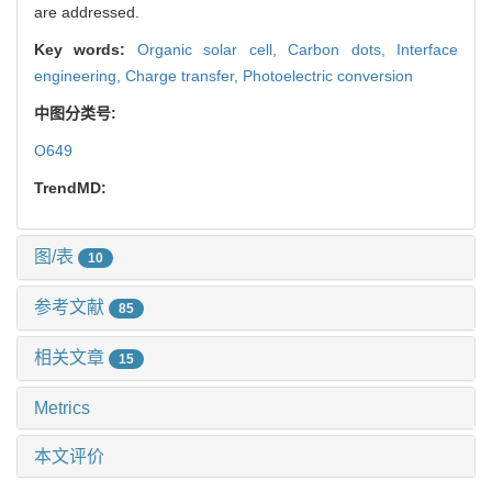
are addressed.
Key words:
Organic solar cell,
Carbon dots,
Interface
engineering,
Charge transfer,
Photoelectric conversion
中图分类号:
O649
TrendMD:
图/表
10
参考文献
85
相关文章
15
Metrics
本文评价