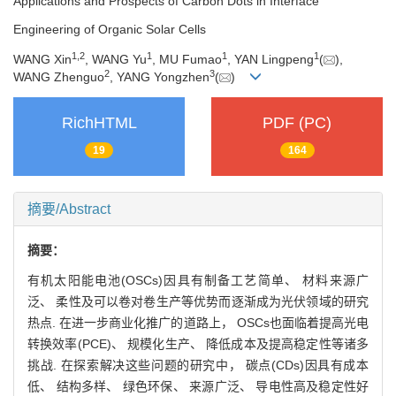
Applications and Prospects of Carbon Dots in Interface
Engineering of Organic Solar Cells
1
,
2
1
1
1
WANG Xin
, WANG Yu
, MU Fumao
, YAN Lingpeng
(
),
2
3
WANG Zhenguo
, YANG Yongzhen
(
)
RichHTML
PDF (PC)
19
164
摘要/Abstract
摘要：
有机太阳能电池(OSCs)因具有制备工艺简单、 材料来源广
泛、 柔性及可以卷对卷生产等优势而逐渐成为光伏领域的研究
热点. 在进一步商业化推广的道路上， OSCs也面临着提高光电
转换效率(PCE)、 规模化生产、 降低成本及提高稳定性等诸多
挑战. 在探索解决这些问题的研究中， 碳点(CDs)因具有成本
低、 结构多样、 绿色环保、 来源广泛、 导电性高及稳定性好