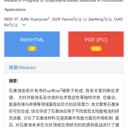
Research Progress of Graphdiyne-based Materials in Photovoltaic
Applications
1
2
2
1
REN Yi
, KAN Yuanyuan
, SUN Yanna
(
), LI Jianfeng
(
), GAO
2
Ke
(
)
RichHTML
PDF (PC)
28
432
摘要/Abstract
摘要：
2
石墨炔由拓扑有序的
sp
和
sp
碳原子构成, 具有丰富的碳化学
键、 大的共轭体系及优良的化学稳定性等独特优势, 在催化、
能源存储与转换等领域展现出巨大的应用潜力. 本文聚焦石墨炔
的可控合成, 综合评述了石墨炔应用于不同类型太阳能电池的研
究进展, 讨论了石墨炔材料在提高器件性能方面的作用机制. 最
后, 对石墨炔未来在光伏领域应用研究的机遇和挑战进行了展