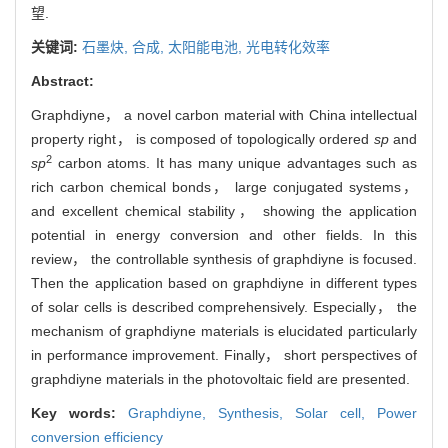
望.
关键词:
石墨炔,
合成,
太阳能电池,
光电转化效率
Abstract:
Graphdiyne， a novel carbon material with China intellectual
property right， is composed of topologically ordered
sp
and
2
sp
carbon atoms. It has many unique advantages such as
rich carbon chemical bonds， large conjugated systems，
and excellent chemical stability， showing the application
potential in energy conversion and other fields. In this
review， the controllable synthesis of graphdiyne is focused.
Then the application based on graphdiyne in different types
of solar cells is described comprehensively. Especially， the
mechanism of graphdiyne materials is elucidated particularly
in performance improvement. Finally， short perspectives of
graphdiyne materials in the photovoltaic field are presented.
Key words:
Graphdiyne,
Synthesis,
Solar cell,
Power
conversion efficiency