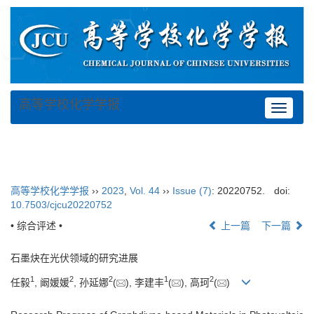
高等学校化学学报
Toggle
navigat
高等学校化学学报
››
2023
,
Vol. 44
››
Issue (7)
: 20220752.
doi:
10.7503/cjcu20220752
• 综合评述 •
上一篇
下一篇
石墨炔在光伏领域的研究进展
1
2
2
1
2
任毅
, 阚媛媛
, 孙延娜
(
), 李建丰
(
), 高珂
(
)