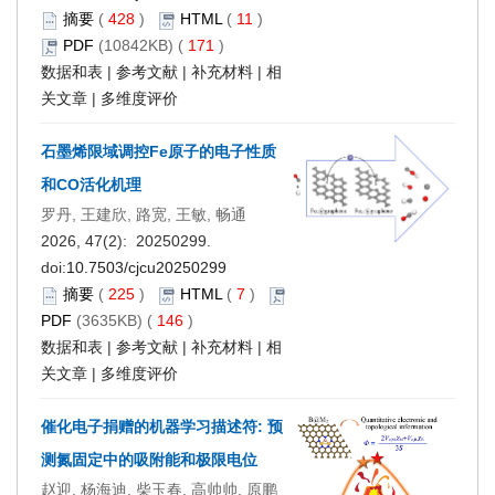
摘要
(
428
)
HTML
(
11
)
PDF
(10842KB) (
171
)
数据和表
|
参考文献
|
补充材料
|
相
关文章
|
多维度评价
石墨烯限域调控Fe原子的电子性质
和CO活化机理
罗丹, 王建欣, 路宽, 王敏, 畅通
2026, 47(2): 20250299.
doi:
10.7503/cjcu20250299
摘要
(
225
)
HTML
(
7
)
PDF
(3635KB) (
146
)
数据和表
|
参考文献
|
补充材料
|
相
关文章
|
多维度评价
催化电子捐赠的机器学习描述符: 预
测氮固定中的吸附能和极限电位
赵迎, 杨海迪, 柴玉春, 高帅帅, 原鹏