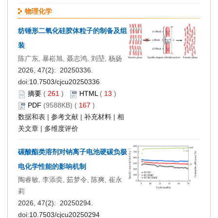
物理化学
纺锤形二氧化硅胶体粒子的制备及组
装
陈广东, 暴崧旭, 聂志鸿, 刘堃, 杨扬
2026, 47(2): 20250336.
doi:
10.7503/cjcu20250336
摘要
(
261
)
HTML
(
13
)
PDF
(9588KB) (
167
)
数据和表
|
参考文献
|
补充材料
|
相
关文章
|
多维度评价
碳酸酯类溶剂对钠离子电池硬碳负极
电化学性能的影响机制
陶睿敏, 李添奕, 茹梦令, 陈爽, 崔永
莉
2026, 47(2): 20250294.
doi:
10.7503/cjcu20250294