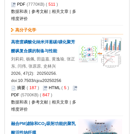
PDF
(7770KB) (
511
)
数据和表
|
参考文献
|
相关文章
|
多
维度评价
高分子化学
高密度磷酸化纳米洋葱碳/磺化聚芳
醚砜复合膜的制备与性能
刘莉莉, 杨佩, 田益嘉, 黄逸瑜, 张正
东, 闫伟, 张原原, 史林兴
2026, 47(2): 20250256.
doi:
10.7503/cjcu20250256
摘要
(
187
)
HTML
(
5
)
PDF
(5700KB) (
847
)
数据和表
|
参考文献
|
相关文章
|
多
维度评价
融合PM滤除和CO
吸附功能的聚乳
2
酸活性纳纤膜