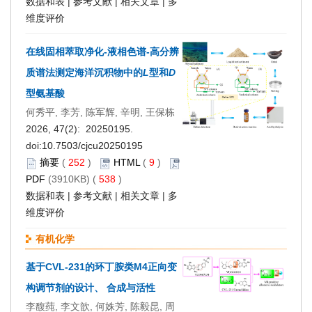
数据和表
|
参考文献
|
相关文章
|
多
维度评价
在线固相萃取净化
-
液相色谱
-
高分辨
质谱法测定海洋沉积物中的
L
型和
D
型氨基酸
何秀平, 李芳, 陈军辉, 辛明, 王保栋
2026, 47(2): 20250195.
doi:
10.7503/cjcu20250195
摘要
(
252
)
HTML
(
9
)
PDF
(3910KB) (
538
)
数据和表
|
参考文献
|
相关文章
|
多
维度评价
有机化学
基于CVL-231的环丁胺类M4正向变
构调节剂的设计、 合成与活性
李馥莼, 李文歆, 何姝芳, 陈毅昆, 周