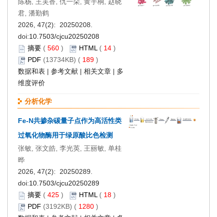
陈杨, 王芙香, 仇一朵, 黄宇桐, 赵晓
君, 潘勤鹤
2026, 47(2): 20250208.
doi:
10.7503/cjcu20250208
摘要
(
560
)
HTML
(
14
)
PDF
(13734KB) (
189
)
数据和表
|
参考文献
|
相关文章
|
多
维度评价
分析化学
Fe-N共掺杂碳量子点作为高活性类
过氧化物酶用于绿原酸比色检测
张敏, 张文皓, 李光英, 王丽敏, 单桂
晔
2026, 47(2): 20250289.
doi:
10.7503/cjcu20250289
摘要
(
425
)
HTML
(
18
)
PDF
(3192KB) (
1280
)