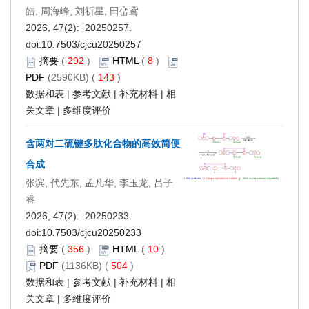
皓, 周海峰, 刘祈星, 田峦鸢
2026, 47(2): 20250257.
doi:
10.7503/cjcu20250257
摘要
(
292
)
HTML
(
8
)
PDF
(2590KB) (
143
)
数据和表
|
参考文献
|
补充材料
|
相
关文章
|
多维度评价
含两对二硫键多肽化合物的高效简便
合成
张滨, 代先东, 孟凡华, 李玉龙, 吕子
睿
2026, 47(2): 20250233.
doi:
10.7503/cjcu20250233
摘要
(
356
)
HTML
(
10
)
PDF
(1136KB) (
504
)
数据和表
|
参考文献
|
补充材料
|
相
关文章
|
多维度评价