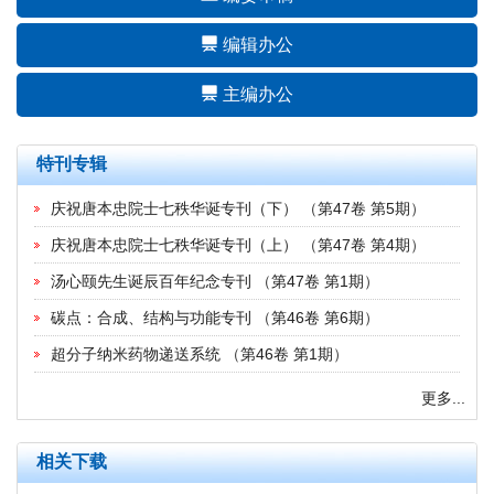
编辑办公
主编办公
特刊专辑
庆祝唐本忠院士七秩华诞专刊（下）
（
第47卷 第5期
）
庆祝唐本忠院士七秩华诞专刊（上）
（
第47卷 第4期
）
汤心颐先生诞辰百年纪念专刊
（
第47卷 第1期
）
碳点：合成、结构与功能专刊
（
第46卷 第6期
）
超分子纳米药物递送系统
（
第46卷 第1期
）
更多...
相关下载