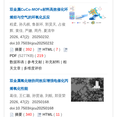
双金属CuCo-MOFs材料高效催化环
烯烃与空气的环氧化反应
程柔, 孙凡棋, 鲁新环, 郭昊天, 占俊
辉, 黄佳, 严姗, 周丹, 夏清华
2026, 47(2): 20250232.
doi:
10.7503/cjcu20250232
摘要
(
392
)
HTML
(
7
)
PDF
(5277KB) (
219
)
数据和表
|
参考文献
|
补充材料
|
相
关文章
|
多维度评价
双金属氧化物协同效应增强电催化丙
烯氧化性能
葛佳, 王仁颖, 孙贤迪, 刘航, 郑亚荣
2026, 47(2): 20250168.
doi:
10.7503/cjcu20250168
摘要
(
340
)
HTML
(
11
)