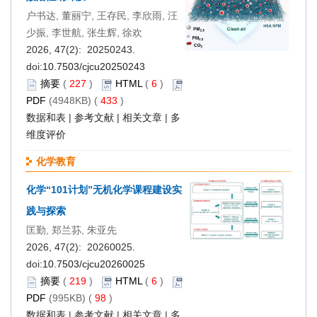
户书达, 董丽宁, 王存民, 李欣雨, 汪
少振, 李世航, 张生辉, 徐欢
2026, 47(2): 20250243.
doi:
10.7503/cjcu20250243
摘要
(
227
)
HTML
(
6
)
PDF
(4948KB) (
433
)
数据和表
|
参考文献
|
相关文章
|
多
维度评价
化学教育
化学“101计划”无机化学课程建设实
践与探索
匡勤, 郑兰荪, 朱亚先
2026, 47(2): 20260025.
doi:
10.7503/cjcu20260025
摘要
(
219
)
HTML
(
6
)
PDF
(995KB) (
98
)
数据和表
|
参考文献
|
相关文章
|
多