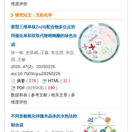
维度评价
研究论文：无机化学
新型三维单核Zn(II)配合物多位点协
同催化单和双取代喹唑啉酮的绿色合
成
徐一铭, 史燚威, 王鑫, 朱志慧, 宋志
国, 王敏
2026, 47(2): 20250225.
doi:
10.7503/cjcu20250225
摘要
(
276
)
HTML
(
11
)
PDF
(9295KB) (
190
)
数据和表
|
参考文献
|
相关文章
|
多
维度评价
不同形貌氧化锌微米晶体的水热法控
制合成