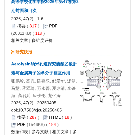
高等学校化学学报2026年第47卷第2
期封面和目次
2026, 47(2): 1-6.
摘要
(
317
)
PDF
(20311KB) (
119
)
相关文章
|
多维度评价
研究快报
Aerolysin纳米孔道探究硫酸乙酰肝
素与金属离子的单分子相互作用
张鹏玲, 高凡, 陈嘉乐, 邹爱华, 汤娟,
马慧, 蒋翠玲, 万永菁, 夏冰清, 李铁
海, 高召兵, 应佚伦, 龙亿涛
2026, 47(2): 20250405.
doi:
10.7503/cjcu20250405
摘要
(
287
)
HTML
(
18
)
PDF
(1546KB) (
184
)
数据和表
|
参考文献
|
相关文章
|
多