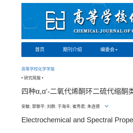
首页
期刊介绍
编委会
高等学校化学学报
• 研究简报 •
四种α,α'-二氧代烯酮环二硫代缩
安敏; 郭黎平; 刘群; 于海丰; 崔秀君; 朱连德
Electrochemical and Spectral Proper