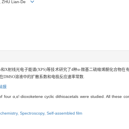
un, ZHU Lian-De
(EIS)和X射线光电子能谱(XPS)等技术研究了4种α-羰基二硫缩烯酮化
在DMSO溶液中的扩散系数和电极反应速率常数.
装膜
f four α,α′-dioxoketene cyclic dithioacetals were studied. All these 
ochemistry,
Spectroscopy,
Self-assembled film