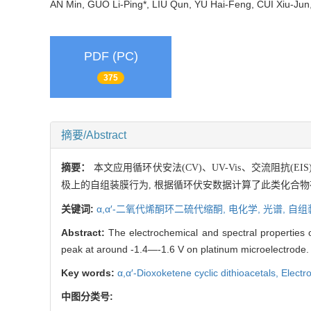
AN Min, GUO Li-Ping*, LIU Qun, YU Hai-Feng, CUI Xiu-J
PDF (PC)
375
摘要/Abstract
摘要：
本文应用循环伏安法(CV)、UV-Vis、交流阻抗
极上的自组装膜行为, 根据循环伏安数据计算了此类化合物
关键词:
α,α′-二氧代烯酮环二硫代缩酮,
电化学,
光谱,
自组
Abstract:
The electrochemical and spectral properties o
peak at around -1.4—-1.6 V on platinum microelectrode.
Key words:
α,α′-Dioxoketene cyclic dithioacetals,
Electr
中图分类号: