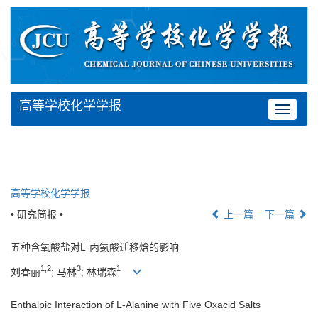
高等学校化学学报
Toggle
navigat
高等学校化学学报
• 研究简报 •
上一篇
下一篇
五种含氧酸盐对L-丙氨酸迁移焓的影响
1,2
3
1
刘春丽
; 马林
; 林瑞森
Enthalpic Interaction of L-Alanine with Five Oxacid Salts