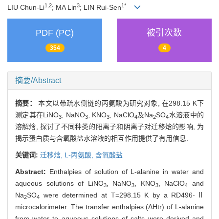
1,2
3
1*
LIU Chun-Li
; MA Lin
; LIN Rui-Sen
PDF (PC)
被引次数
354
4
摘要/Abstract
摘要：
本文以带疏水侧链的丙氨酸为研究对象, 在298.15 K下
测定其在LiNO
, NaNO
, KNO
, NaClO
及Na
SO
水溶液中的
3
3
3
4
2
4
溶解焓, 探讨了不同种类的阳离子和阴离子对迁移焓的影响, 为
揭示蛋白质与含氧酸盐水溶液的相互作用提供了有用信息.
关键词:
迁移焓,
L-丙氨酸,
含氧酸盐
Abstract:
Enthalpies of solution of L-alanine in water and
aqueous solutions of LiNO
, NaNO
, KNO
, NaClO
and
3
3
3
4
Na
SO
were determined at T=298.15 K by a RD496-Ⅱ
2
4
microcalorimeter. The transfer enthalpies (ΔHtr) of L-alanine
from water to aqueous solutions of salts were derived and