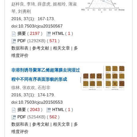
赵梓良, 李琦, 薛彦虎, 姬相玲, 薄淑
琴, 刘勇刚
2016, 37(1): 167-173.
doi:
10.7503/cjcu20150567
摘要
(
2197
)
HTML
(
1
)
PDF
(1292KB) (
571
)
数据和表
|
参考文献
|
相关文章
|
多
维度评价
非溶剂诱导聚苯乙烯超薄膜去润湿过
程中不同有序表面形貌的形成
徐林, 张欢欢, 石彤非
2016, 37(1): 174-179.
doi:
10.7503/cjcu20150553
摘要
(
2043
)
HTML
(
1
)
PDF
(5254KB) (
562
)
数据和表
|
参考文献
|
相关文章
|
多
维度评价