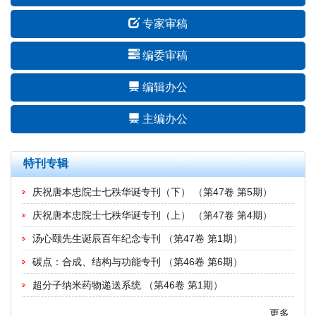
专家审稿
编委审稿
编辑办公
主编办公
特刊专辑
庆祝唐本忠院士七秩华诞专刊（下）
（
第47卷 第5期
）
庆祝唐本忠院士七秩华诞专刊（上）
（
第47卷 第4期
）
汤心颐先生诞辰百年纪念专刊
（
第47卷 第1期
）
碳点：合成、结构与功能专刊
（
第46卷 第6期
）
超分子纳米药物递送系统
（
第46卷 第1期
）
更多...