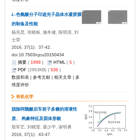
L
-色氨酸分子印迹光子晶体水凝胶膜
的制备及性能
杨兆昆, 张晓栋, 施冬健, 陈明清, 刘
士荣
2016, 37(1): 37-42.
doi:
10.7503/cjcu20150434
摘要
(
1999
)
HTML
(
5
)
PDF
(2953KB) (
536
)
数据和表
|
参考文献
|
相关文章
|
多
维度评价
有机化学
脱除阿魏酸后车前子多糖的溶液性
质、 构象特征及固体形貌
殷军艺, 刘晓莹, 聂少平, 谢明勇
2016, 37(1): 43-47.