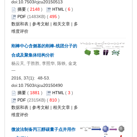
doi:
10.7503/cjcu20150513
摘要
(
2148
)
HTML
(
6
)
PDF
(1483KB) (
495
)
数据和表
|
参考文献
|
相关文章
|
多
维度评价
刚棒中心含侧基的刚棒-线团分子的
合成及聚集体结构分析
杨云天, 于胜胜, 李照华, 陈铁, 金龙
一
2016, 37(1): 48-53.
doi:
10.7503/cjcu20150490
摘要
(
1881
)
HTML
(
3
)
PDF
(2315KB) (
810
)
数据和表
|
参考文献
|
相关文章
|
多
维度评价
微波法制备丙三醇碳量子点并用作