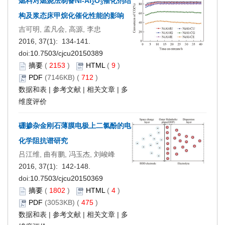
燃料对燃烧法制备Ni-Al
O
催化剂结
2
3
构及浆态床甲烷化催化性能的影响
吉可明, 孟凡会, 高源, 李忠
2016, 37(1): 134-141.
doi:
10.7503/cjcu20150389
摘要
(
2153
)
HTML
(
9
)
PDF
(7146KB) (
712
)
数据和表
|
参考文献
|
相关文章
|
多
维度评价
硼掺杂金刚石薄膜电极上二氯酚的电
化学阻抗谱研究
吕江维, 曲有鹏, 冯玉杰, 刘峻峰
2016, 37(1): 142-148.
doi:
10.7503/cjcu20150369
摘要
(
1802
)
HTML
(
4
)
PDF
(3053KB) (
475
)
数据和表
|
参考文献
|
相关文章
|
多