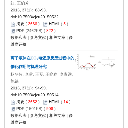
红, 王韵芳
2016, 37(1): 88-93.
doi:
10.7503/cjcu20150522
摘要
(
2636
)
HTML
(
5
)
PDF
(2462KB) (
822
)
数据和表
|
参考文献
|
相关文章
|
多
维度评价
离子液体在CO
电还原反应过程中的
2
催化作用与机理研究
杨冬伟, 李露, 王琴, 王晓春, 李青远,
施锦
2016, 37(1): 94-99.
doi:
10.7503/cjcu20150514
摘要
(
2652
)
HTML
(
14
)
PDF
(1501KB) (
906
)
数据和表
|
参考文献
|
相关文章
|
多
维度评价