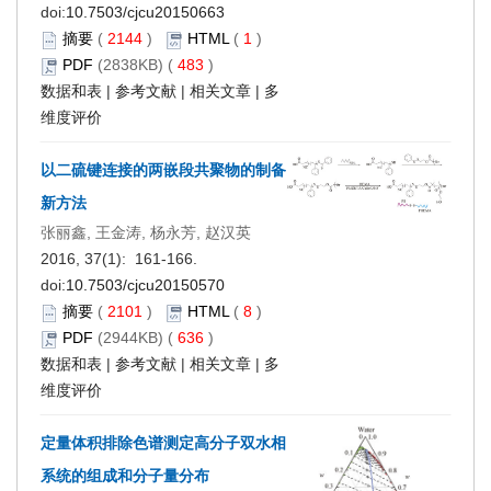
doi:
10.7503/cjcu20150663
摘要
(
2144
)
HTML
(
1
)
PDF
(2838KB) (
483
)
数据和表
|
参考文献
|
相关文章
|
多
维度评价
以二硫键连接的两嵌段共聚物的制备
新方法
张丽鑫, 王金涛, 杨永芳, 赵汉英
2016, 37(1): 161-166.
doi:
10.7503/cjcu20150570
摘要
(
2101
)
HTML
(
8
)
PDF
(2944KB) (
636
)
数据和表
|
参考文献
|
相关文章
|
多
维度评价
定量体积排除色谱测定高分子双水相
系统的组成和分子量分布