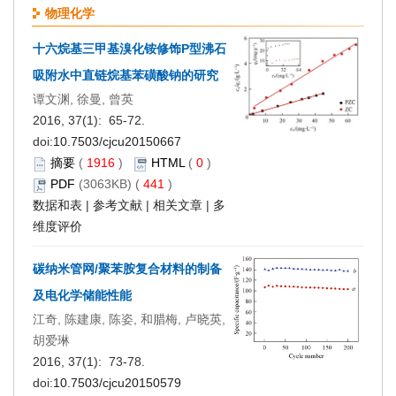
物理化学
十六烷基三甲基溴化铵修饰P型沸石
吸附水中直链烷基苯磺酸钠的研究
谭文渊, 徐曼, 曾英
2016, 37(1): 65-72.
doi:
10.7503/cjcu20150667
摘要
(
1916
)
HTML
(
0
)
PDF
(3063KB) (
441
)
数据和表
|
参考文献
|
相关文章
|
多
维度评价
碳纳米管网/聚苯胺复合材料的制备
及电化学储能性能
江奇, 陈建康, 陈姿, 和腊梅, 卢晓英,
胡爱琳
2016, 37(1): 73-78.
doi:
10.7503/cjcu20150579