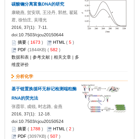
碳酸镧分离富集DNA的研究
康晓燕, 贺安琪, 王泾丹, 郭然, 翟延
君, 徐怡庄, 吴瑾光
2016, 37(1): 7-11.
doi:
10.7503/cjcu20150644
摘要
(
1673
)
HTML
(
5
)
PDF
(1844KB) (
582
)
数据和表
|
参考文献
|
相关文章
|
多
维度评价
分析化学
基于链置换循环无标记检测端粒酶
RNA的荧光法
张霞菲, 成锐, 时志路, 金燕
2016, 37(1): 12-18.
doi:
10.7503/cjcu20150524
摘要
(
1788
)
HTML
(
2
)
PDF
(3097KB) (
507
)