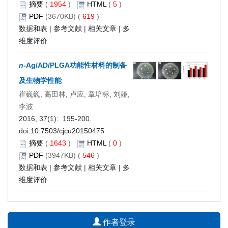
摘要
(
1954
)
HTML
(
5
)
PDF
(3670KB) (
619
)
数据和表
|
参考文献
|
相关文章
|
多
维度评价
n
-Ag/AD/PLGA功能性材料的制备
及生物学性能
崔巍巍, 高田林, 卢应, 章培标, 刘娅,
李波
2016, 37(1): 195-200.
doi:
10.7503/cjcu20150475
摘要
(
1643
)
HTML
(
0
)
PDF
(3947KB) (
546
)
数据和表
|
参考文献
|
相关文章
|
多
维度评价
作者登录