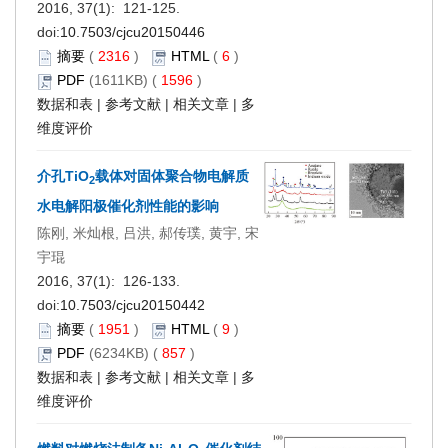
2016, 37(1): 121-125.
doi:
10.7503/cjcu20150446
摘要
(
2316
)
HTML
(
6
)
PDF
(1611KB) (
1596
)
数据和表
|
参考文献
|
相关文章
|
多
维度评价
介孔TiO
载体对固体聚合物电解质
2
水电解阳极催化剂性能的影响
陈刚, 米灿根, 吕洪, 郝传璞, 黄宇, 宋
宇琨
2016, 37(1): 126-133.
doi:
10.7503/cjcu20150442
摘要
(
1951
)
HTML
(
9
)
PDF
(6234KB) (
857
)
数据和表
|
参考文献
|
相关文章
|
多
维度评价