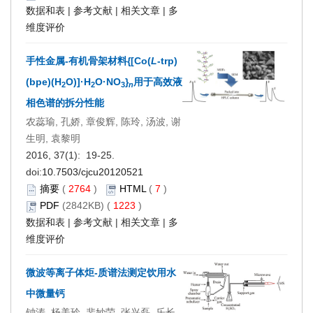
数据和表
|
参考文献
|
相关文章
|
多
维度评价
手性金属-有机骨架材料{[Co(
L
-trp)
(bpe)(H
O)]·H
O·NO
}
用于高效液
2
2
3
n
相色谱的拆分性能
农蕊瑜, 孔娇, 章俊辉, 陈玲, 汤波, 谢
生明, 袁黎明
2016, 37(1): 19-25.
doi:
10.7503/cjcu20120521
摘要
(
2764
)
HTML
(
7
)
PDF
(2842KB) (
1223
)
数据和表
|
参考文献
|
相关文章
|
多
维度评价
微波等离子体炬-质谱法测定饮用水
中微量钙
钟涛, 杨美玲, 裴妙荣, 张兴磊, 乐长