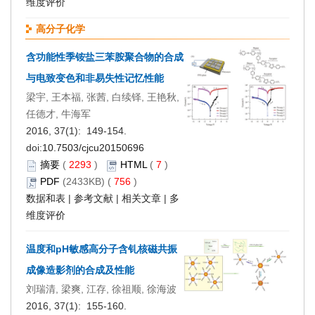
维度评价
高分子化学
含功能性季铵盐三苯胺聚合物的合成
与电致变色和非易失性记忆性能
梁宇, 王本福, 张茜, 白续铎, 王艳秋,
任德才, 牛海军
2016, 37(1): 149-154.
doi:
10.7503/cjcu20150696
摘要
(
2293
)
HTML
(
7
)
PDF
(2433KB) (
756
)
数据和表
|
参考文献
|
相关文章
|
多
维度评价
温度和pH敏感高分子含钆核磁共振
成像造影剂的合成及性能
刘瑞清, 梁爽, 江存, 徐祖顺, 徐海波
2016, 37(1): 155-160.