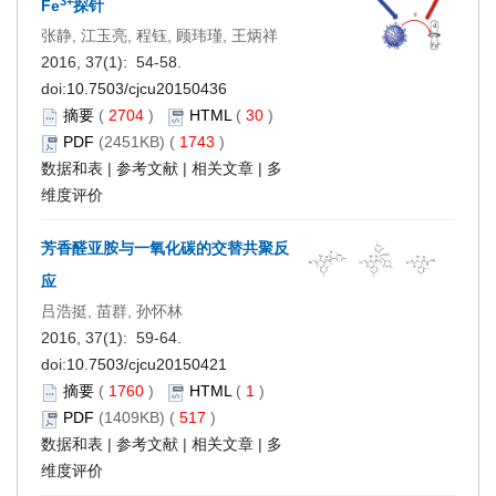
3+
Fe
探针
张静, 江玉亮, 程钰, 顾玮瑾, 王炳祥
2016, 37(1): 54-58.
doi:
10.7503/cjcu20150436
摘要
(
2704
)
HTML
(
30
)
PDF
(2451KB) (
1743
)
数据和表
|
参考文献
|
相关文章
|
多
维度评价
芳香醛亚胺与一氧化碳的交替共聚反
应
吕浩挺, 苗群, 孙怀林
2016, 37(1): 59-64.
doi:
10.7503/cjcu20150421
摘要
(
1760
)
HTML
(
1
)
PDF
(1409KB) (
517
)
数据和表
|
参考文献
|
相关文章
|
多
维度评价