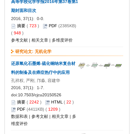
高等学校化学学报2016年第37卷第1
期封面和目次
2016, 37(1): 0-0.
摘要
(
723
)
PDF
(2385KB)
(
948
)
参考文献
|
相关文章
|
多维度评价
研究论文: 无机化学
还原氧化石墨烯-硫化铜纳米复合材
料的制备及在癌症热疗中的应用
孔祥权, 严刚, 邝淼, 容建华
2016, 37(1): 1-7.
doi:
10.7503/cjcu20150526
摘要
(
2242
)
HTML
(
22
)
PDF
(4411KB) (
1209
)
数据和表
|
参考文献
|
相关文章
|
多
维度评价