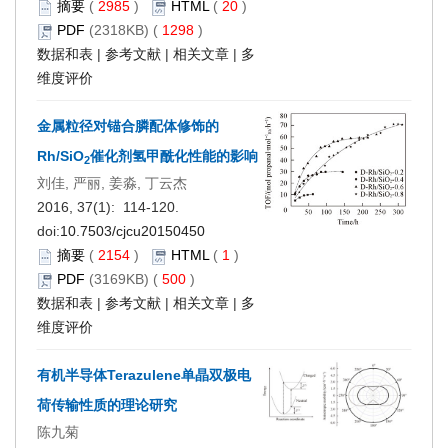
摘要
(
2985
)
HTML
(
20
)
PDF
(2318KB) (
1298
)
数据和表
|
参考文献
|
相关文章
|
多
维度评价
金属粒径对锚合膦配体修饰的
Rh/SiO
催化剂氢甲酰化性能的影响
2
刘佳, 严丽, 姜淼, 丁云杰
2016, 37(1): 114-120.
doi:
10.7503/cjcu20150450
摘要
(
2154
)
HTML
(
1
)
PDF
(3169KB) (
500
)
数据和表
|
参考文献
|
相关文章
|
多
维度评价
有机半导体Terazulene单晶双极电
荷传输性质的理论研究
陈九菊