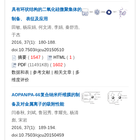
具有环状结构的二氧化硅微聚集体的
制备、 表征及应用
田敏, 杨应娟, 何文涛, 李娟, 秦舒浩,
于杰
2016, 37(1): 180-188.
doi:
10.7503/cjcu20150510
摘要
(
1547
)
HTML
(
1
)
PDF
(11491KB) (
1602
)
数据和表
|
参考文献
|
相关文章
|
多
维度评价
AOPAN/PA-66复合纳米纤维膜的制
备及对金属离子的吸附性能
闫春秋, 刘斌, 鲁冠秀, 李耀先, 杨清
彪, 宋岩
2016, 37(1): 189-194.
doi:
10.7503/cjcu20150459