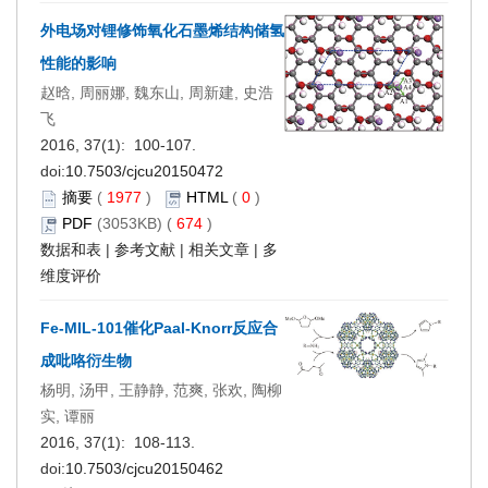
外电场对锂修饰氧化石墨烯结构储氢
性能的影响
赵晗, 周丽娜, 魏东山, 周新建, 史浩
飞
2016, 37(1): 100-107.
doi:
10.7503/cjcu20150472
摘要
(
1977
)
HTML
(
0
)
PDF
(3053KB) (
674
)
数据和表
|
参考文献
|
相关文章
|
多
维度评价
Fe-MIL-101催化Paal-Knorr反应合
成吡咯衍生物
杨明, 汤甲, 王静静, 范爽, 张欢, 陶柳
实, 谭丽
2016, 37(1): 108-113.
doi:
10.7503/cjcu20150462