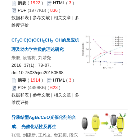
摘要
(
1922
)
HTML
(
3
)
PDF
(1977KB) (
836
)
数据和表
|
参考文献
|
相关文章
|
多
维度评价
CF
ClC(O)OCH
CH
+OH的反应机
2
2
3
理及动力学性质的理论研究
朱鹏, 段雪梅, 刘靖尧
2016, 37(1): 79-87.
doi:
10.7503/cjcu20150568
摘要
(
1914
)
HTML
(
3
)
PDF
(4499KB) (
623
)
数据和表
|
参考文献
|
相关文章
|
多
维度评价
异质结型AgBr/CuO光催化剂的合
成、 光催化活性及再生
张雪, 刘建新, 王雅文, 樊彩梅, 段东