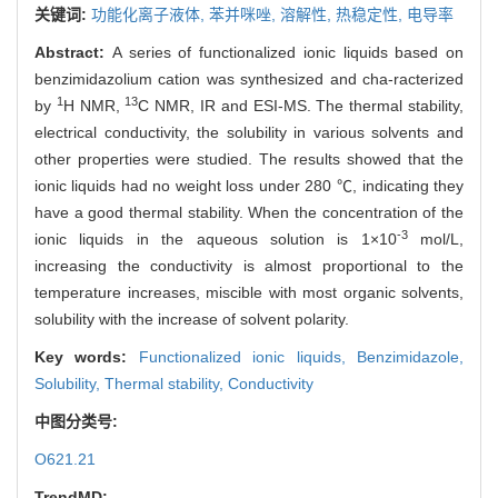
关键词:
功能化离子液体,
苯并咪唑,
溶解性,
热稳定性,
电导率
Abstract:
A series of functionalized ionic liquids based on
benzimidazolium cation was synthesized and cha-racterized
1
13
by
H NMR,
C NMR, IR and ESI-MS. The thermal stability,
electrical conductivity, the solubility in various solvents and
other properties were studied. The results showed that the
ionic liquids had no weight loss under 280 ℃, indicating they
have a good thermal stability. When the concentration of the
-3
ionic liquids in the aqueous solution is 1×10
mol/L,
increasing the conductivity is almost proportional to the
temperature increases, miscible with most organic solvents,
solubility with the increase of solvent polarity.
Key words:
Functionalized ionic liquids,
Benzimidazole,
Solubility,
Thermal stability,
Conductivity
中图分类号:
O621.21
TrendMD: