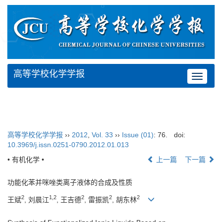
高等学校化学学报
Toggle
navigat
高等学校化学学报
››
2012
,
Vol. 33
››
Issue (01)
: 76.
doi:
10.3969/j.issn.0251-0790.2012.01.013
• 有机化学 •
上一篇
下一篇
功能化苯并咪唑类离子液体的合成及性质
2
1,2
2
2
2
王斌
, 刘晨江
, 王吉德
, 雷振凯
, 胡东林