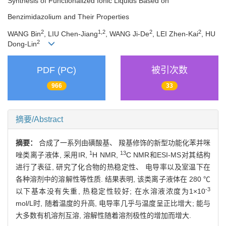
Synthesis of Functionalized Ionic Liquids Based on
Benzimidazolium and Their Properties
2
1,2
2
2
WANG Bin
, LIU Chen-Jiang
, WANG Ji-De
, LEI Zhen-Kai
, HU
2
Dong-Lin
PDF (PC)
被引次数
966
33
摘要/Abstract
摘要：
合成了一系列由磺酸基、 羧基修饰的新型功能化苯并咪
1
13
唑类离子液体, 采用IR,
H NMR,
C NMR和ESI-MS对其结构
进行了表征, 研究了化合物的热稳定性、 电导率以及室温下在
各种溶剂中的溶解性等性质. 结果表明, 该类离子液体在 280 ℃
-3
以下基本没有失重, 热稳定性较好; 在水溶液浓度为1×10
mol/L时, 随着温度的升高, 电导率几乎与温度呈正比增大; 能与
大多数有机溶剂互溶, 溶解性随着溶剂极性的增加而增大.