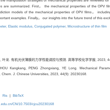
the manipulation strategies of mechanical properties are reviewed for 
es are summarized. First， the mechanical properties of the OPV film
iction models of the mechanical properties of OPV films， includin
tant examples. Finally， our insights into the future trend of this excit
eter,
Elastic modulus,
Conjugated polymer,
Microstructure of thin film
, 叶龙. 有机光伏薄膜的力学性能调控与预测. 高等学校化学学报, 2023, 44(9):
HOU Kangkang, PENG Zhongxiang, YE Long. Mechanical Paramet
. Chem. J. Chinese Universities, 2023, 44(9): 20230168.
|
Ris
|
BibTeX
jlu.edu.cn/CN/10.7503/cjcu20230168