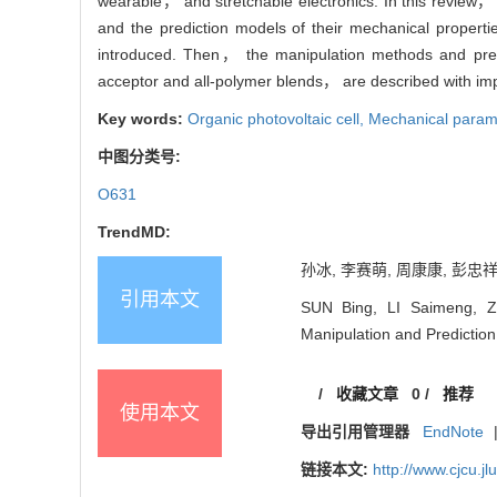
wearable， and stretchable electronics. In this review， 
and the prediction models of their mechanical properti
introduced. Then， the manipulation methods and pred
acceptor and all-polymer blends， are described with impor
Key words:
Organic photovoltaic cell,
Mechanical param
中图分类号:
O631
TrendMD:
孙冰, 李赛萌, 周康康, 彭忠祥
引用本文
SUN Bing, LI Saimeng, Z
Manipulation and Prediction
/
收藏文章
0
/
推荐
使用本文
导出引用管理器
EndNote
链接本文:
http://www.cjcu.