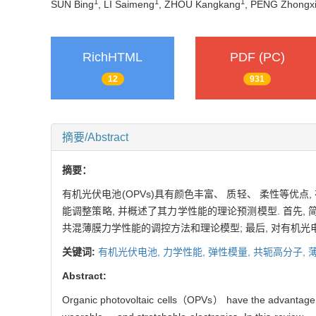
1
1
1
SUN Bing
, LI Saimeng
, ZHOU Kangkang
, PENG Zhongx
RichHTML
PDF (PC)
12
931
摘要/Abstract
摘要：
有机光伏电池(OPVs)具有颜色丰富、 质轻、 柔性等优
能调整策略, 并概述了其力学性能的理论预测模型. 首先,
共混薄膜力学性能的调控方法和理论模型; 最后, 对有机
关键词:
有机光伏电池,
力学性能,
弹性模量,
共轭高分子,
Abstract:
Organic photovoltaic cells（OPVs） have the advantage of 