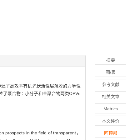
摘要
图/表
参考文献
重点评述了高效率有机光伏活性层薄膜的力学性
阐述了聚合物∶小分子和全聚合物两类OPVs
相关文章
Metrics
本文评价
n prospects in the field of transparent，
回顶部