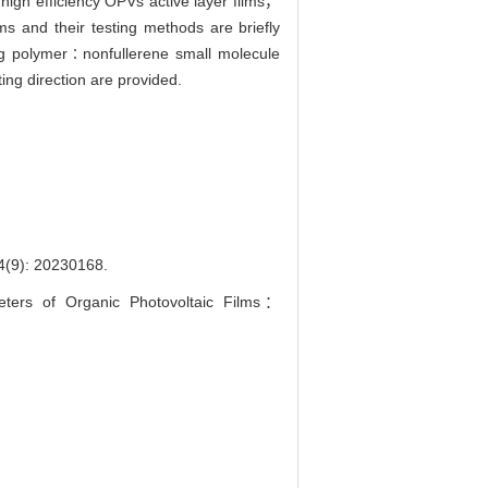
high efficiency OPVs active layer films，
s and their testing methods are briefly
g polymer∶nonfullerene small molecule
ing direction are provided.
 20230168.
ers of Organic Photovoltaic Films：