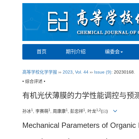
首页
期刊介绍
编委会
高等学校化学学报
››
2023
,
Vol. 44
››
Issue (9)
: 20230168.
• 综合评述 •
有机光伏薄膜的力学性能调控与预
1
1
1
1
1
,
2
孙冰
, 李赛萌
, 周康康
, 彭忠祥
, 叶龙
(
)
Mechanical Parameters of Organic 