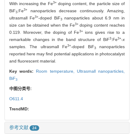
3+
With increasing the Fe
doping content, the particle size of
3+
BiF
:Fe
nanoparticles decrease continuously. Amazing,
3
3+
ultrasmall Fe
-doped BiF
nanoparticles about 6.9 nm in
3
3+
size can be obtained when the Fe
doping content reaches
3+
0.119. Moreover, the doping of Fe
ions gives rise to a
3
3+
remarkable changes in the band structure of BiF
:Fe
-
x
3+
samples. The ultrasmall Fe
-doped BiF
nanoparticles
3
reported here may find potential applications in photocatalyst
and fluorescent material.
Key words:
Room temperature,
Ultrasmall nanoparticles,
BiF
3
中图分类号:
O611.4
TrendMD:
参考文献
24