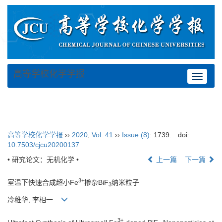
高等学校化学学报
Toggle
navigat
高等学校化学学报
››
2020
,
Vol. 41
››
Issue (8)
: 1739.
doi:
10.7503/cjcu20200137
• 研究论文：无机化学 •
上一篇
下一篇
3+
室温下快速合成超小Fe
掺杂BiF
纳米粒子
3
冷稚华, 李相一
3+