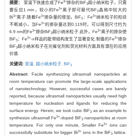
3+
摘要：
室温下快速合成了Fe
掺杂的BiF
超小纳米粒子，只需
3
3+
要反应1 min，较小的Fe
离子即可替代BiF
晶格中较大的
3
3+
3+
3+
Bi
离子.随着Fe
掺杂量的增加，BiF
：Fe
纳米粒子的粒径
3
3+
不断减小，当Fe
的掺杂量达到0.119时，可以得到尺寸约为
3+
3+
6.9 nm的Fe
掺杂BiF
超小纳米粒子.此外，Fe
离子的掺杂使
3
3+
3+
BiF
：Fe
-
x
样品的能带结构发生了显著变化.制备的Fe
掺杂
3
BiF
超小纳米粒子在光催化剂和荧光材料方面具有潜在的应用
3
价值.
关键词:
室温,
超小纳米粒子,
BiF
3
Abstract:
Facile synthesizing ultrasmall nanoparticles at
room temperature can promote the large-scale applications
of nanotechnology. However, successful cases are barely
reported, because ultrasmall nanoparticles usually need high
temperature for nucleation and ligands for reducing the
surface energy. Herein, we took cubic BiF
as an example to
3
3+
synthesize ultrasmall Fe
-doped BiF
nanoparticles at room
3
3+
temperature. For only one minute, Smaller Fe
ions can
3+
successfully substitute for bigger Bi
ions in the BiF
lattice.
3