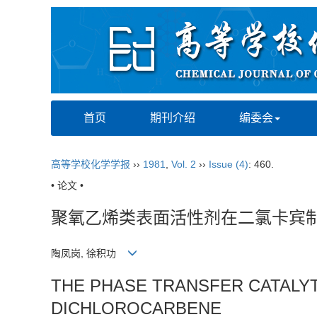
首页
期刊介绍
编委会
高等学校化学学报
››
1981
,
Vol. 2
››
Issue (4)
: 460.
• 论文 •
聚氧乙烯类表面活性剂在二氯卡宾
陶凤岗, 徐积功
THE PHASE TRANSFER CATALY
DICHLOROCARBENE