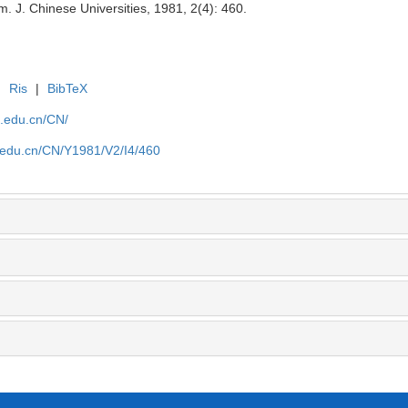
 Chinese Universities, 1981, 2(4): 460.
|
Ris
|
BibTeX
u.edu.cn/CN/
u.edu.cn/CN/Y1981/V2/I4/460