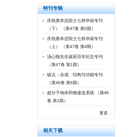
特刊专辑
庆祝唐本忠院士七秩华诞专刊
（下）
（
第47卷 第5期
）
庆祝唐本忠院士七秩华诞专刊
（上）
（
第47卷 第4期
）
汤心颐先生诞辰百年纪念专刊
（
第47卷 第1期
）
碳点：合成、结构与功能专刊
（
第46卷 第6期
）
超分子纳米药物递送系统
（
第46
卷 第1期
）
更多...
相关下载