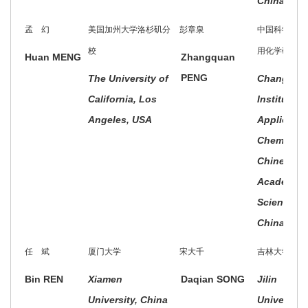
China
孟 幻
美国加州大学洛杉矶分
彭章泉
中国科学院长
校
用化学研究所
Huan MENG
Zhangquan
PENG
The University of
Changchu
California, Los
Institute o
Angeles, USA
Applied
Chemistry,
Chinese
Academy o
Sciences,
China
任 斌
厦门大学
宋大千
吉林大学
Bin REN
Xiamen
Daqian SONG
Jilin
University, China
University,