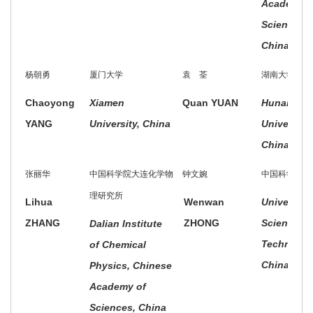
Academy o
Sciences,
China
杨朝勇
厦门大学
袁 荃
湖南大学
Chaoyong
Xiamen
Quan YUAN
Hunan
YANG
University, China
University,
China
张丽华
中国科学院大连化学物
钟文婉
中国科学技术
理研究所
Lihua
Wenwan
University 
ZHANG
ZHONG
Science a
Dalian Institute
Technolog
of Chemical
China, Chi
Physics, Chinese
Academy of
Sciences, China