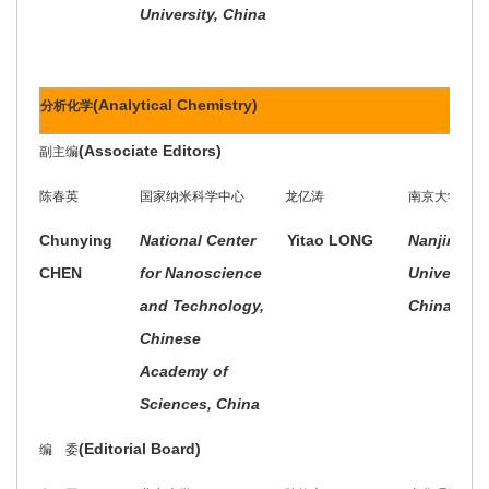
University, China
(Analytical Chemistry)
分析化学
(Associate Editors)
副主编
陈春英
国家纳米科学中心
龙亿涛
南京大学
Chunying
National Center
Yitao LONG
Nanjing
CHEN
for Nanoscience
University,
and Technology,
China
Chinese
Academy of
Sciences, China
(Editorial Board)
编 委