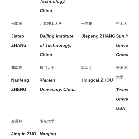
Technology,
China
张加涛
北京理工大学
张杰鹏
中山大学
Jiatao
Beijing Institute
Jiepeng ZHANG
Sun Yat-s
ZHANG
of Technology,
University,
China
China
郑南峰
厦门大学
周宏才
美国德克萨斯
大学
Nanfeng
Xiamen
Hongcai ZHOU
ZHENG
University, China
Texas A&
University,
USA
左景林
南京大学
Jinglin ZUO
Nanjing