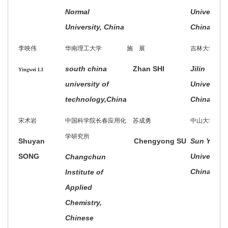
Normal
University,
University, China
China
李映伟
华南理工大学
施 展
吉林大学
south china
Zhan SHI
Jilin
Yingwei LI
university of
University,
technology,China
China
宋术岩
中国科学院长春应用化
苏成勇
中山大学
学研究所
Shuyan
Chengyong SU
Sun Yat-s
SONG
University,
Changchun
China
Institute of
Applied
Chemistry,
Chinese