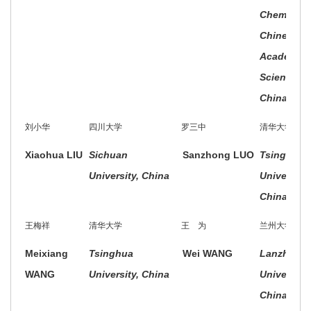
Chemistry,
Chinese
Academy o
Sciences,
China
刘小华
四川大学
罗三中
清华大学
Xiaohua LIU
Sichuan
Sanzhong LUO
Tsinghua
University, China
University,
China
王梅祥
清华大学
王 为
兰州大学
Meixiang
Tsinghua
Wei WANG
Lanzhou
WANG
University, China
University,
China