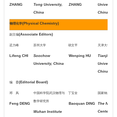
ZHANG
Tong University,
ZHANG
University,
China
China
(Physical Chemistry)
物理化学
(Associate Editors)
副主编
迟力峰
苏州大学
胡文平
天津大学
Lifeng CHI
Soochow
Wenping HU
Tianjin
University, China
University,
China
(Editorial Board)
编 委
邓 风
中国科学院武汉物理与
丁宝全
国家纳米科学
数学研究所
Feng DENG
Baoquan DING
The Nation
Center for
Wuhan Institute