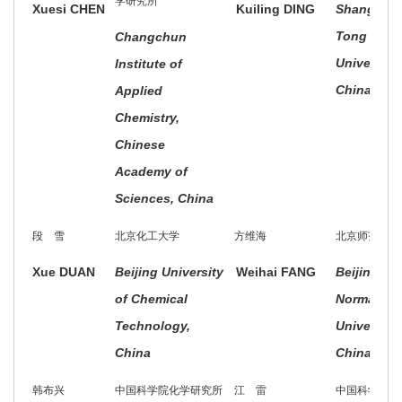
学研究所
Xuesi CHEN
Kuiling DING
Shanghai 
Tong
Changchun
University,
Institute of
China
Applied
Chemistry,
Chinese
Academy of
Sciences, China
段 雪
北京化工大学
方维海
北京师范大学
Xue DUAN
Beijing University
Weihai FANG
Beijing
of Chemical
Normal
Technology,
University,
China
China
韩布兴
中国科学院化学研究所
江 雷
中国科学院理