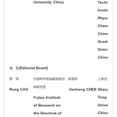
University, China
Technical
Institute o
Physics a
Chemistry,
Chinese
Academy o
Sciences,
China
(Editorial Board)
编 委
曹 荣
中国科学院福建物质结
陈接胜
上海交通大学
构研究所
Rong CAO
Jiesheng CHEN
Shanghai 
Tong
Fujian Institute
University,
of Research on
China
the Structure of