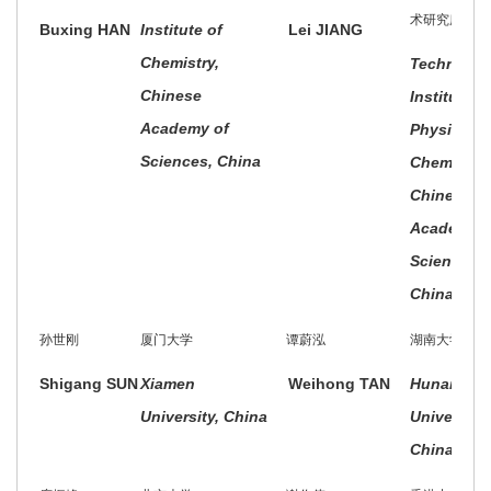
术研究所
Buxing HAN
Institute of
Lei JIANG
Chemistry,
Technical
Chinese
Institute o
Academy of
Physics a
Sciences, China
Chemistry,
Chinese
Academy o
Sciences,
China
孙世刚
厦门大学
谭蔚泓
湖南大学
Shigang SUN
Xiamen
Weihong TAN
Hunan
University, China
University,
China