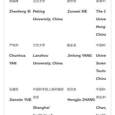
席振峰
北京大学
谢作伟
香港中文大学
Zhenfeng XI
Peking
Zuowei XIE
The Chine
University, China
University 
Hong Kong
China
严纯华
兰州大学
杨金龙
中国科学技术
Chunhua
Lanzhou
Jinlong YANG
University 
YAN
University, China
Science a
Technolog
China, Chi
岳建民
中国科学院上海药物研
张洪杰
中国科学院长
究所
用化学研究所
Jianmin YUE
Hongjie ZHANG
Shanghai
Changchu