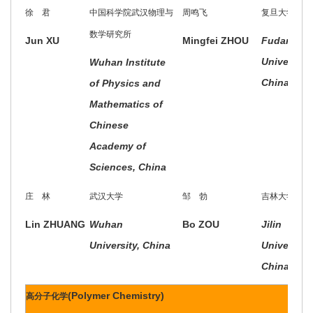
徐 君
中国科学院武汉物理与
周鸣飞
复旦大学
数学研究所
Jun XU
Mingfei ZHOU
Fudan
University,
Wuhan Institute
China
of Physics and
Mathematics of
Chinese
Academy of
Sciences, China
庄 林
武汉大学
邹 勃
吉林大学
Lin ZHUANG
Wuhan
Bo ZOU
Jilin
University, China
University,
China
(Polymer Chemistry)
高分子化学