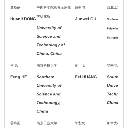
董焕丽
中国科学院长春应用化
顾军渭
西北工业大学
学研究所
Huanli DONG
Junwei GU
Northwestern
University of
Polytechnical
Science and
, Ch
University
Technology of
China, China
何
凤
南方科技大学
黄 飞
华南理工大学
Feng HE
Southern
Fei HUANG
South Chi
University of
University 
Science and
Technolog
Technology,
China
China
霍峰蔚
南京工业大学
李宏斌
加拿大不列颠