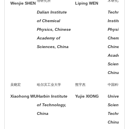
理研究所
术研究所
Wenjie SHEN
Liping WEN
Dalian Institute
Technical
of Chemical
Institute o
Physics, Chinese
Physics a
Academy of
Chemistry,
Sciences, China
Chinese
Academy o
Sciences,
China
吴晓宏
哈尔滨工业大学
熊宇杰
中国科学技术
Xiaohong
WU
Harbin Institute
Yujie XIONG
University 
of Technology,
Science a
China
Technolog
China, Chi