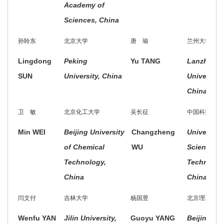
Academy of
Sciences, China
孙聆东
北京大学
唐 瑜
兰州大学
Lingdong
Peking
Yu TANG
Lanzhou
SUN
University, China
University,
China
卫 敏
北京化工大学
吴长征
中国科技大学
Min WEI
Beijing University
Changzheng
University 
of Chemical
WU
Science a
Technology,
Technolog
China
China, Chi
闫文付
吉林大学
杨国昱
北京理工大学
Wenfu YAN
Jilin University,
Guoyu YANG
Beijing