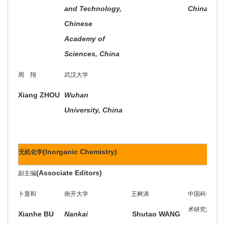
and Technology,
China
Chinese
Academy of
Sciences, China
周 翔
武汉大学
Xiang ZHOU
Wuhan
University, China
(Inorganic Chemistry)
无机化学
(Associate Editors)
副主编
卜显和
南开大学
王树涛
中国科学院理
术研究所
Xianhe BU
Nankai
Shutao WANG