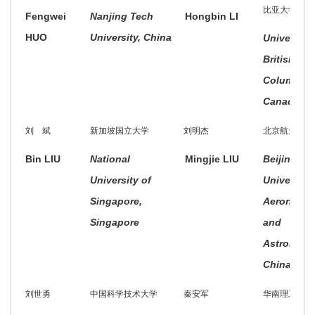
比亚大学
Fengwei
Nanjing Tech
Hongbin LI
HUO
University, China
University 
British
Columbia,
Canada
刘 斌
新加坡国立大学
刘明杰
北京航天航空
Bin LIU
National
Mingjie LIU
Beijing
University of
University 
Singapore,
Aeronauti
Singapore
and
Astronauti
China
刘世勇
中国科学技术大学
秦安军
华南理工大学