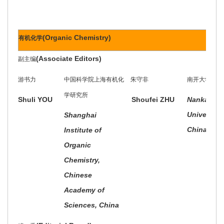
(Organic Chemistry)
有机化学
(Associate Editors)
副主编
游书力
中国科学院上海有机化
朱守非
南开大学
学研究所
Shuli YOU
Shoufei ZHU
Nankai
University,
Shanghai
China
Institute of
Organic
Chemistry,
Chinese
Academy of
Sciences, China