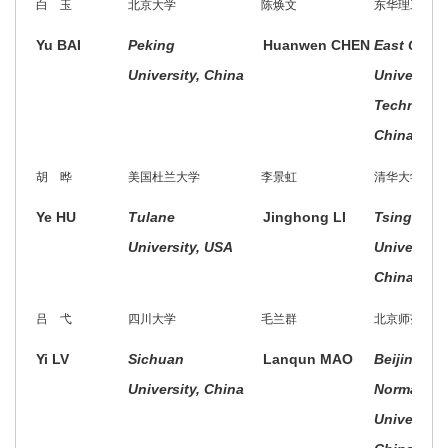
白 玉
北京大学
陈焕文
东华理工大学
Yu BAI
Peking
Huanwen CHEN
East China
University, China
University 
Technolog
China
胡 晔
美国杜兰大学
李景虹
清华大学
Ye HU
Tulane
Jinghong LI
Tsinghua
University, USA
University,
China
吕 弋
四川大学
毛兰群
北京师范大学
Yi LV
Sichuan
Lanqun MAO
Beijing
University, China
Normal
University,