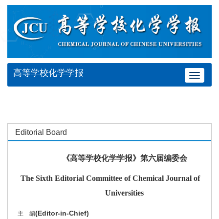
高等学校化学学报
Toggle
navigat
Editorial Board
《高等学校化学学报》第六届编委会
The Sixth Editorial Committee of Chemical Journal of Chin
Universities
(Editor-in-Chief)
主 编