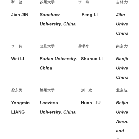
靳 健
苏州大学
李 峰
吉林大学
Jian JIN
Soochow
Feng LI
Jilin
University, China
University,
China
李 伟
复旦大学
黎书华
南京大学
Wei LI
Fudan University,
Shuhua LI
Nanjing
China
University,
China
梁永民
兰州大学
刘 欢
北京航天航空
Yongmin
Lanzhou
Huan LIU
Beijing
LIANG
University, China
University 
Aeronauti
and