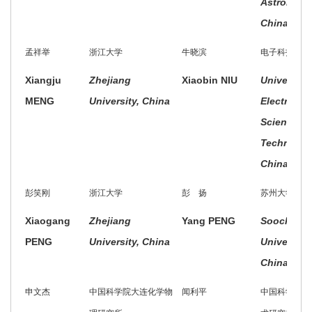
Astronauti
China
孟祥举
浙江大学
牛晓滨
电子科技大学
Xiangju
Zhejiang
Xiaobin NIU
University 
MENG
University, China
Electronic
Science a
Technolog
China, Chi
彭笑刚
浙江大学
彭 扬
苏州大学
Xiaogang
Zhejiang
Yang PENG
Soochow
PENG
University, China
University,
China
申文杰
中国科学院大连化学物
闻利平
中国科学院理