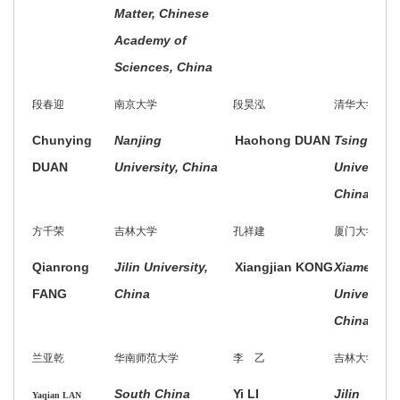
Matter, Chinese
Academy of
Sciences, China
段春迎
南京大学
段昊泓
清华大学
Chunying
Nanjing
Haohong DUAN
Tsinghua
DUAN
University, China
University,
China
方千荣
吉林大学
孔祥建
厦门大学
Qianrong
Jilin University,
Xiangjian KONG
Xiamen
FANG
China
University,
China
兰亚乾
华南师范大学
李 乙
吉林大学
South China
Yi LI
Jilin
Yaqian LAN