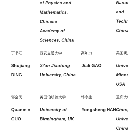
Nanoscien
of Physics and
and
Mathematics,
Technolog
Chinese
China
Academy of
Sciences, China
丁书江
西安交通大学
高加力
美国明尼苏达
Shujiang
Xi'an Jiaotong
Jiali GAO
University 
DING
University, China
Minnesota
USA
郭全民
英国伯明翰大学
韩永生
重庆大学
Quanmin
University of
Yongsheng
HAN
Chongqin
GUO
Birmingham, UK
University,
China