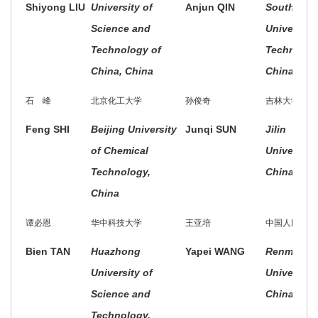
Shiyong LIU
University of
Anjun QIN
South Chi
Science and
University 
Technology of
Technolog
China, China
China
石 峰
北京化工大学
孙俊奇
吉林大学
Feng SHI
Beijing University
Junqi SUN
Jilin
of Chemical
University,
Technology,
China
China
谭必恩
华中科技大学
王亚培
中国人民大学
Bien TAN
Huazhong
Yapei WANG
Renmin
University of
University 
Science and
China, Chi
Technology,