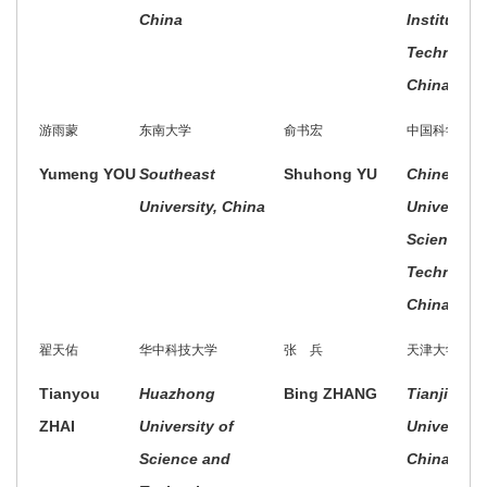
China
Institute o
Technolog
China
游雨蒙
东南大学
俞书宏
中国科学技术
Yumeng YOU
Southeast
Shuhong YU
Chinese
University, China
University 
Science a
Technolog
China
翟天佑
华中科技大学
张 兵
天津大学
Tianyou
Huazhong
Bing ZHANG
Tianjin
ZHAI
University of
University,
Science and
China