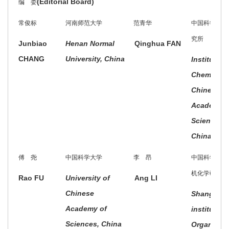
(Editorial Board)
编 委
常俊标
河南师范大学
范青华
中国科学院化
究所
Junbiao
Henan Normal
Qinghua FAN
CHANG
University, China
Institute o
Chemistry,
Chinese
Academy o
Sciences,
China
傅 尧
中国科学大学
李 昂
中国科学院上
机化学研究所
Rao FU
University of
Ang LI
Chinese
Shanghai
Academy of
institute o
Sciences, China
Organic