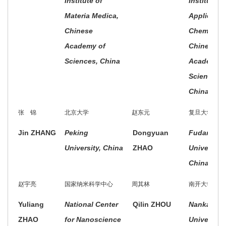
Institute of
Institute o
Materia Medica,
Applied
Chinese
Chemistry,
Academy of
Chinese
Sciences, China
Academy o
Sciences,
China
张 锦
北京大学
赵东元
复旦大学
Jin ZHANG
Peking
Dongyuan
Fudan
University, China
ZHAO
University,
China
赵宇亮
国家纳米科学中心
周其林
南开大学
Yuliang
National Center
Qilin ZHOU
Nankai
ZHAO
for Nanoscience
University,