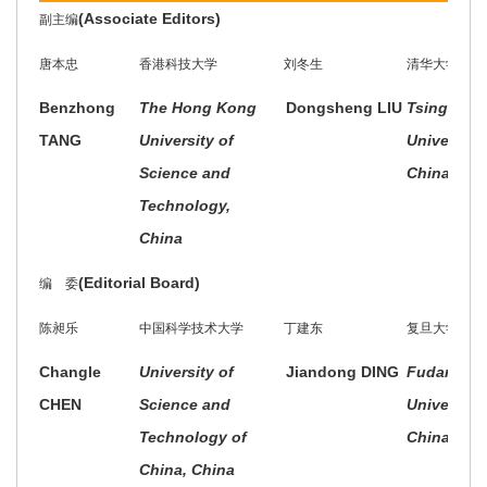
(Associate Editors)
副主编
唐本忠
香港科技大学
刘冬生
清华大学
Benzhong
The Hong Kong
Dongsheng LIU
Tsinghua
TANG
University of
University,
Science and
China
Technology,
China
(Editorial Board)
编 委
陈昶乐
中国科学技术大学
丁建东
复旦大学
Changle
University of
Jiandong DING
Fudan
CHEN
Science and
University,
Technology of
China
China, China