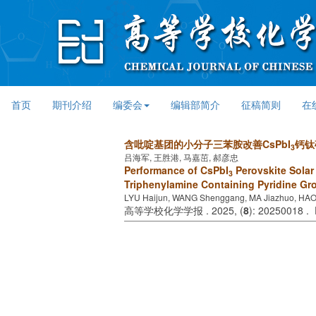
首页
期刊介绍
编委会
编辑部简介
征稿简则
在
含吡啶基团的小分子三苯胺改善CsPbI
钙钛
3
吕海军, 王胜港, 马嘉茁, 郝彦忠
Performance of CsPbI
Perovskite Solar
3
Triphenylamine Containing Pyridine Gr
LYU Haijun, WANG Shenggang, MA Jiazhuo, HA
高等学校化学学报 . 2025, (
8
): 20250018 .