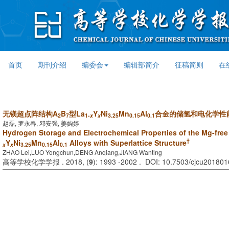
首页
期刊介绍
编委会
编辑部简介
征稿简则
在
无镁超点阵结构A
B
型La
Y
Ni
Mn
Al
合金的储氢和电化学性
2
7
1-
x
x
3.25
0.15
0.1
赵磊, 罗永春, 邓安强, 姜婉婷
Hydrogen Storage and Electrochemical Properties of the Mg-free
†
Y
Ni
Mn
Al
Alloys with Superlattice Structure
x
x
3.25
0.15
0.1
ZHAO Lei,LUO Yongchun,DENG Anqiang,JIANG Wanting
高等学校化学学报 . 2018, (
9
): 1993 -2002 . DOI: 10.7503/cjcu20180