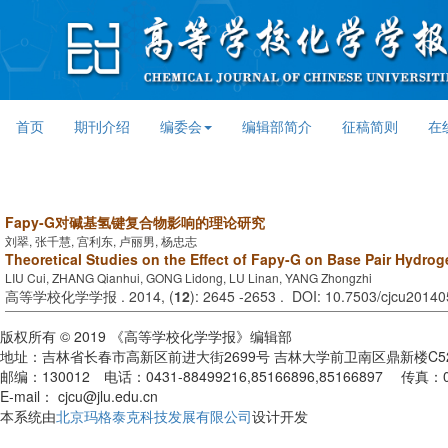
首页
期刊介绍
编委会
编辑部简介
征稿简则
在
Fapy-G对碱基氢键复合物影响的理论研究
刘翠, 张千慧, 宫利东, 卢丽男, 杨忠志
Theoretical Studies on the Effect of Fapy-G on Base Pair Hydr
LIU Cui, ZHANG Qianhui, GONG Lidong, LU Linan, YANG Zhongzhi
高等学校化学学报 . 2014, (
12
): 2645 -2653 . DOI: 10.7503/cjcu2014
版权所有 © 2019 《高等学校化学学报》编辑部
地址：吉林省长春市高新区前进大街2699号 吉林大学前卫南区鼎新楼C
邮编：130012 电话：0431-88499216,85166896,85166897 传真：
E-mail： cjcu@jlu.edu.cn
本系统由
北京玛格泰克科技发展有限公司
设计开发