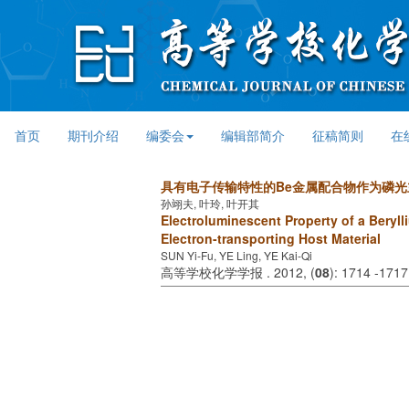
首页
期刊介绍
编委会
编辑部简介
征稿简则
在
具有电子传输特性的Be金属配合物作为磷
孙翊夫, 叶玲, 叶开其
Electroluminescent Property of a Beryl
Electron-transporting Host Material
SUN Yi-Fu, YE Ling, YE Kai-Qi
高等学校化学学报 . 2012, (
08
): 1714 -1717