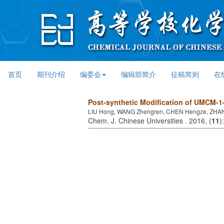
首页
期刊介绍
编委会
编辑部简介
征稿简则
在
Post-synthetic Modification of UMCM-1
LIU Hong, WANG Zhengren, CHEN Hengze, ZHA
Chem. J. Chinese Universities . 2016, (
11
)